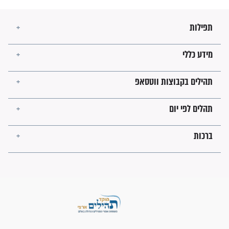
הרב שמואל אליהו: זה המפתח
לגאולה
זהו החוק הקוסמי שמחייב את
חורבנה של איראן לפי ספר
הזוהר הקדוש
בנו של הבבא סאלי: "אלו
השניות האחרונות לפני מלחמה
עולמית"
מה יהיו גבולות ארץ ישראל