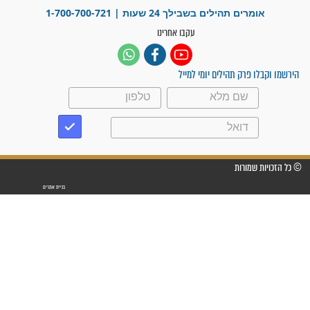
בזמן הגאולה?
לכל המאמרים
ישועות תהילים
פציעת הראש של החייל הפכה
לנס רפואי בזכות...
"משהו בתוכי ידע שההריון הזה
זקוק לתפילות": סיפור ישועה
מדהים בזכות התפילות מדי יום