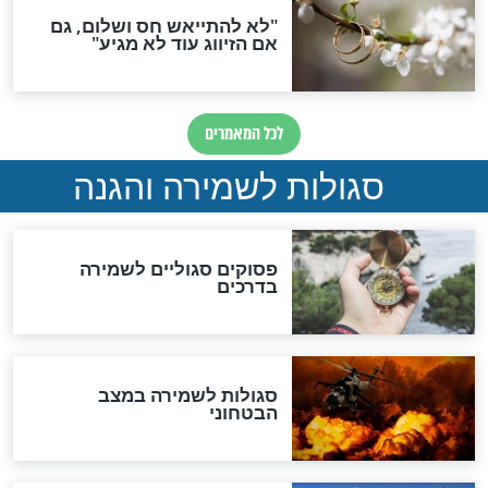
ות להמתקת הדינים וביטול
גזרות
סגולת ע"ב שמות הקודש
תפילה סגולית להמתקת
הדינים