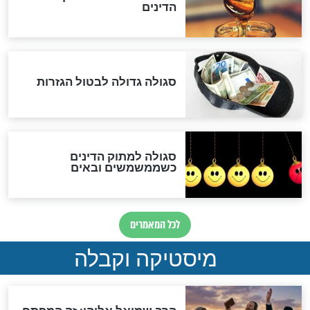
המסמך האבוד שנחשף
במרתפי מוסקבה: כתב היד
הנדיר של הרשב"ם התגלה
שורדת השואה שחוגגת 100:
"מודה לקב"ה על כל השנים"
"נביא בעיר": מכירת המחלה
לגוי והוספת השם חזקיהו
לרפואת הרב דב הכהן קוק