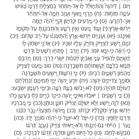
רק-לז
 אַל-תִּתְחַ֥ר בַּמְּרֵעִ֑ים אַל-תְּ֝קַנֵּ֗א בְּעֹשֵׂ֥י עַוְלָֽה: {ב}
מְהֵרָ֣ה יִמָּ֑לוּ וּכְיֶ֥רֶק דֶּ֝֗שֶׁא יִבּוֹלֽוּן: {ג} בְּטַ֣ח בַּֽ֭יהוָה
 שְׁכָן-אֶ֝֗רֶץ וּרְעֵ֥ה אֱמוּנָֽה:{ד} וְהִתְעַנַּ֥ג עַל-יְהוָ֑ה
 מִשְׁאֲלֹ֥ת לִבֶּֽךָ: {ה} גּ֣וֹל עַל-יְהוָ֣ה דַּרְכֶּ֑ךָ וּבְטַ֥ח עָ֝לָ֗יו
ֽה: {ו} וְהוֹצִ֣יא כָא֣וֹר צִדְקֶ֑ךָ וּ֝מִשְׁפָּטֶ֗ךָ כַּֽצָּהֳרָֽיִם: {ז}
ה֮ וְהִתְח֪וֹלֵ֫ל ל֥וֹ אַל-תִּ֭תְחַר בְּמַצְלִ֣יחַ דַּרְכּ֑וֹ בְּ֝אִ֗ישׁ
ּֽוֹת: {ח} הֶ֣רֶף מֵ֭אַף וַעֲזֹ֣ב חֵמָ֑ה אַל-תִּ֝תְחַ֗ר
 {ט} כִּֽי-מְ֭רֵעִים יִכָּרֵת֑וּן וְקוֵֹ֥י יְ֝הוָ֗ה הֵ֣מָּה
ֶץ:{י} וְע֣וֹד מְ֭עַט וְאֵ֣ין רָשָׁ֑ע וְהִתְבּוֹנַ֖נְתָּ עַל-מְקוֹמ֣וֹ
יא} וַעֲנָוִ֥ים יִֽירְשׁוּ-אָ֑רֶץ וְ֝הִתְעַנְּג֗וּ עַל-רֹ֥ב שָׁלֽוֹם: {יב}
לַצַּדִּ֑יק וְחֹרֵ֖ק עָלָ֣יו שִׁנָּֽיו: {יג} אֲדֹנָ֥י יִשְׂחַק-ל֑וֹ
ִּֽי-יָבֹ֥א יוֹמֽוֹ: {יד} חֶ֤רֶב | פָּֽתְח֣וּ רְשָׁעִים֮ וְדָרְכ֪וּ