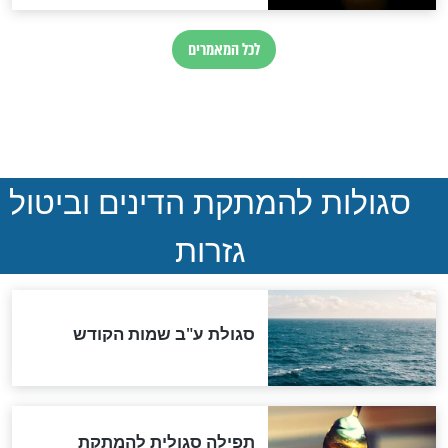
 רש"י לתהילים -
פירושו של רש"י לתהילים -
פרק מג’
חדשות יהדות
ההסכם החשאי של טראמפ
ואיראן: בלי שקיפות ועם הרבה
סימני שאלה