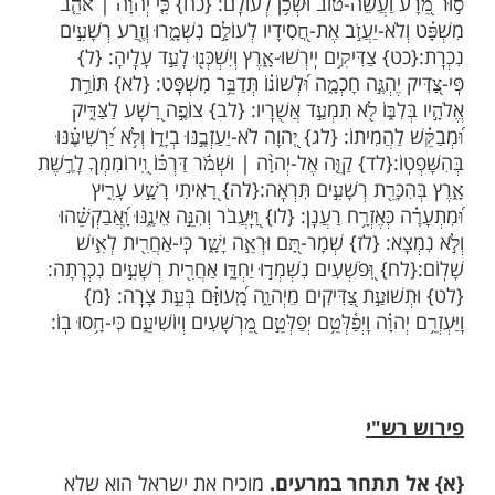
הַפִּיל עָנִ֣י וְאֶבְי֑וֹן לִ֝טְב֗וֹחַ יִשְׁרֵי-דָֽרֶךְ: {טו} חַ֭רְבָּם
ָּ֑ם וְ֝קַשְּׁתוֹתָ֗ם תִּשָּׁבַֽרְנָה:{טז} טוֹב-מְ֭עַט לַצַּדִּ֑יק
ָעִ֥ים רַבִּֽים: {יז} כִּ֤י זְרוֹע֣וֹת רְ֭שָׁעִים תִּשָּׁבַ֑רְנָה
ִּיקִ֣ים יְהוָֽה: {יח} יוֹדֵ֣עַ יְ֭הוָה יְמֵ֣י תְמִימִ֑ם וְ֝נַחֲלָתָ֗ם
יֶֽה:{יט} לֹֽא-יֵ֭בֹשׁוּ בְּעֵ֣ת רָעָ֑ה וּבִימֵ֖י רְעָב֣וֹן יִשְׂבָּֽעוּ:
ִ֨ים | יֹאבֵ֗דוּ וְאֹיְבֵ֣י יְ֭הוָה כִּיקַ֣ר כָּרִ֑ים כָּל֖וּ בֶעָשָׁ֣ן כָּֽלוּ:
שָׁע וְלֹ֣א יְשַׁלֵּ֑ם וְ֝צַדִּ֗יק חוֹנֵ֥ן וְנוֹתֵֽן:{כב} כִּ֣י מְ֭בֹרָכָיו
ץ וּ֝מְקֻלָּלָ֗יו יִכָּרֵֽתוּ: {כג} מֵ֭יְהוָה מִֽצְעֲדֵי-גֶ֥בֶר כּוֹנָ֗נוּ
ְפָּֽץ: {כד} כִּֽי-יִפֹּ֥ל לֹֽא-יוּטָ֑ל כִּֽי-יְ֝הוָ֗ה סוֹמֵ֥ךְ יָדֽוֹ: {כה}
ִי גַּם-זָ֫קַ֥נְתִּי וְֽלֹא-רָ֭אִיתִי צַדִּ֣יק נֶעֱזָ֑ב וְ֝זַרְע֗וֹ
ֶם: {כו} כָּל-הַ֭יּוֹם חוֹנֵ֣ן וּמַלְוֶ֑ה וְ֝זַרְע֗וֹ לִבְרָכָֽה: {כז}
וַעֲשֵׂה-ט֗וֹב וּשְׁכֹ֥ן לְעוֹלָֽם: {כח} כִּ֤י יְהוָ֨ה | אֹ֘הֵ֤ב
ֹא-יַעֲזֹ֣ב אֶת-חֲ֭סִידָיו לְעוֹלָ֣ם נִשְׁמָ֑רוּ וְזֶ֖רַע רְשָׁעִ֣ים
צַדִּיקִ֥ים יִֽירְשׁוּ-אָ֑רֶץ וְיִשְׁכְּנ֖וּ לָעַ֣ד עָלֶֽיהָ: {ל}
יֶהְגֶּ֣ה חָכְמָ֑ה וּ֝לְשׁוֹנ֗וֹ תְּדַבֵּ֥ר מִשְׁפָּֽט: {לא} תּוֹרַ֣ת