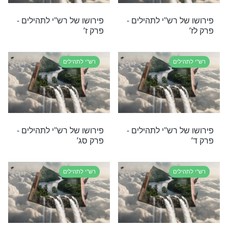
ת:
|
|
|
יומי
הסגולה היומית
הלכה יומית לנשים
החיזוק היומי
רוש רש"י
פרק ל"ז
רי תוכן בנושא רש"י לתהילים
הילים