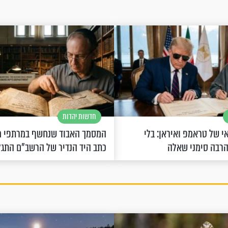
חדשות יהדות
 של טראמפ ואיראן: בלי
המסמך האבוד שנחשף במרתפי מ
הרבה סימני שאלה
כתב היד הנדיר של הרשב"ם התג