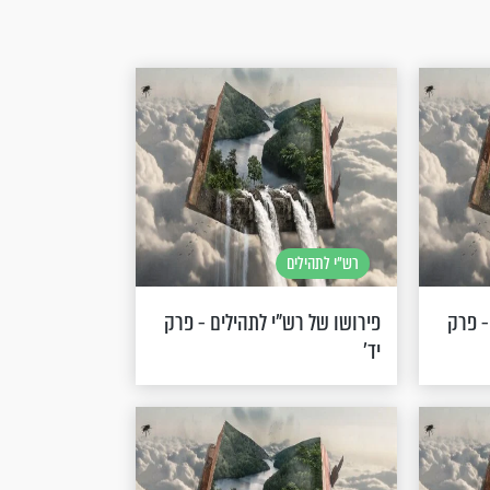
רש"י לתהילים
- פרק
פירושו של רש"י לתהילים - פרק
יד’