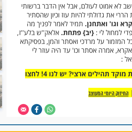
שב לא אמוט לעולם, אבל אין הדבר ברשותי
הררי את גדולתי להיות עוז וכיון שהסתיר
רא וגו' ואתחנן.
תמיד לאמר לפניך מה
די למחול לי :
{יב}
פתחת.
אלאק''ש בלע''ז,
כל המזמור על מרדכי ואסתר והמן, בפסיקתא
 אקרא, אמרה אסתר וכו' עד היה עוזר לי
ל :
מחוברים רק לקבוצת ווטסאפ אחת מבית מוקד תהילים ארצי? יש לנו 4! לחצו
החיזוק היומי המעוצב