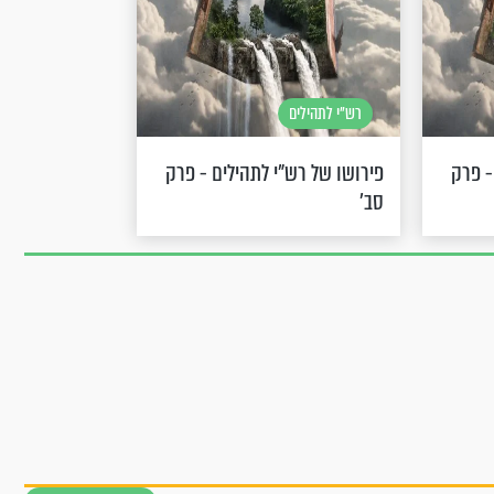
רש"י לתהילים
- פרק
פירושו של רש"י לתהילים - פרק
סב’