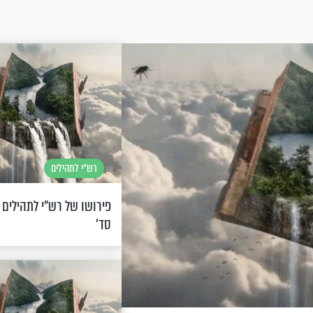
רש"י לתהילים
פירושו של רש"י לתהילים 
סד’