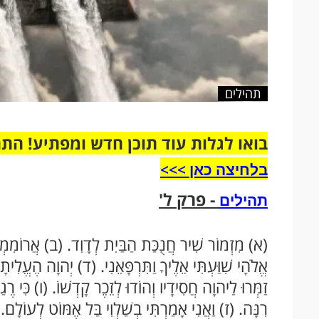
תהילים
בואו לגלות עוד תוכן חדש ומפתיע! הת
בלחיצה כאן >>>​
- פרק ל'
תהילים
(א) מִזְמוֹר שִׁיר חֲנֻכַּת הַבַּיִת לְדָוִד. (ב) אֲרוֹמִמְךָ י
אֱלֹהָי שִׁוַּעְתִּי אֵלֶיךָ וַתִּרְפָּאֵנִי. (ד) יְהוָה הֶעֱלִי
זַמְּרוּ לַיהוָה חֲסִידָיו וְהוֹדוּ לְזֵכֶר קָדְשׁוֹ. (ו) כִּי רֶגַע 
רִנָּה. (ז) וַאֲנִי אָמַרְתִּי בְשַׁלְוִי בַּל אֶמּוֹט לְעוֹלָם