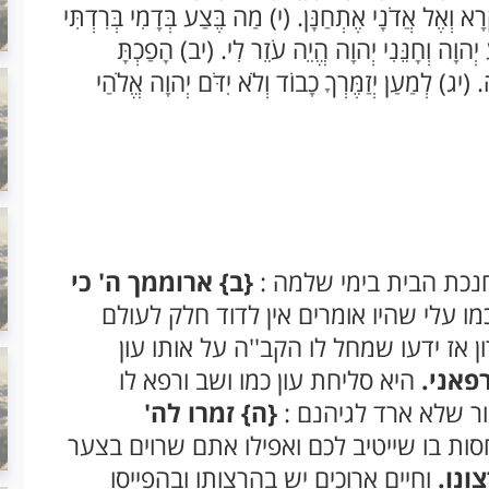
ָא וְאֶל אֲדֹנָי אֶתְחַנָּן. (י) מַה בֶּצַע בְּדָמִי בְּרִדְתִּי
הוָה וְחָנֵּנִי יְהוָה הֱ‍יֵה עֹזֵר לִי. (יב) הָפַכְתָּ
ָה. (יג) לְמַעַן יְזַמֶּרְךָ כָבוֹד וְלֹא יִדֹּם יְהוָה אֱלֹהַי
נכת הבית בימי שלמה :
{ב}
ארוממך ה' כי
ו עלי שהיו אומרים אין לדוד חלק לעולם
אז ידעו שמחל לו הקב''ה על אותו עון
פאני.
היא סליחת עון כמו ושב ורפא לו
ור שלא ארד לגיהנם :
{ה}
זמרו לה'
ות בו שייטיב לכם ואפילו אתם שרוים בצער
ונו.
וחיים ארוכים יש בהרצותו ובהפייסו