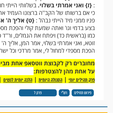
:
{ז}
ואני אמרתי בשלוי.
בשלוותי הייתי חו
כי אם ברשותו של הקב''ה ברצונו העמיד את 
פניו ממני מיד הייתי נבהל :
{ט}
אליך ה' אק
בצע בדמי וגו' ואתה שמעת קולי והפכת מספ
כמו (בראשית כד) ויפתח את הגמלים, ור''ד 
זוטא, ואני אמרתי בשלוי, אמר המן, אליך ה'
הפכת מספדי למחול לי, אמר מרדכי וכל ישרא
על אחת מהן להצטרפות:
|
|
|
פרק תהילים יומי
הסגולה היומית
הלכה יומית לנשים
פירוש תהילים
רש"י
פרק ל