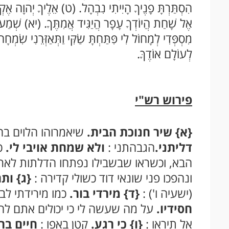
הִסְתַּרְתָּ פָנֶיךָ הָיִיתִי נִבְהָל. (ט) אֵלֶיךָ יְהוָה אֶקְר
אֶל שָׁחַת הֲיוֹדְךָ עָפָר הֲיַגִּיד אֲמִתֶּךָ. (יא) שְׁמַע יְ
מִסְפְּדִי לְמָחוֹל לִי פִּתַּחְתָּ שַׂקִּי וַתְּאַזְּרֵנִי שִׂמְח
לְעוֹלָם אוֹדֶךָּ.
פירוש רש"י
{א}
שיר חנוכת הבית.
שיאמרוהו הלוים בח
דליתני.
הגבהתני :
ולא שמחת אויבי לי.
כמ
הבא, וכשראו שבשבילו נפתחו הדלתות לארון 
ונהפכו פני שונאי דוד כשולי קדירה :
{ג}
ותר
(ישעיה ו') :
{ד}
מירדי בור.
כמו מירידתי לב
חסידיו.
על מה שעשה לי כי יכולים אתם לחס
אל תיראו :
{ו}
כי רגע.
קטן באפו :
חיים ברצ