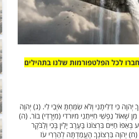
חברו לכל הפלטפורמות שלנו בתהילים
ְהוָה כִּי דִלִּיתָנִי וְלֹא שִׂמַּחְתָּ אֹיְבַי לִי. (ג) יְהוָה
תָ מִן שְׁאוֹל נַפְשִׁי חִיִּיתַנִי מיורדי (מִיָּרְדִי) בוֹר. (ה)
בְּאַפּוֹ חַיִּים בִּרְצוֹנוֹ בָּעֶרֶב יָלִין בֶּכִי וְלַבֹּקֶר
. (ח) יְהוָה בִּרְצוֹנְךָ הֶעֱמַדְתָּה לְהַרְרִי עֹז