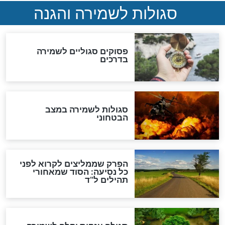
סגולה למתוק הדינים
כשממשמשים ובאים
לכל המאמרים
מיסטיקה וקבלה
הרב שמואל אליהו: זה המפתח
לגאולה