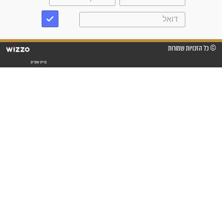
"אשמח שתודיעו למתפללים
עלינו שהקב"ה שמע לתפילות
וחתמתי על חוזה עבודה אחרי
שנתיים של חיפוש!"
"לא להתייאש חס ושלום, גם
אם הזיווג עוד לא מגיע"
לכל המאמרים
סגולות לשמירה והגנה