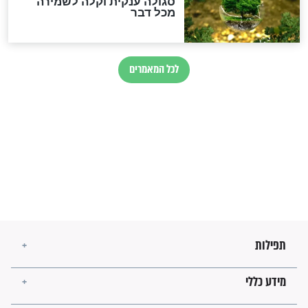
זהו החוק הקוסמי שמחייב את
חורבנה של איראן לפי ספר
הזוהר הקדוש
בנו של הבבא סאלי: "אלו
השניות האחרונות לפני מלחמה
עולמית"
מה יהיו גבולות ארץ ישראל
בזמן הגאולה?