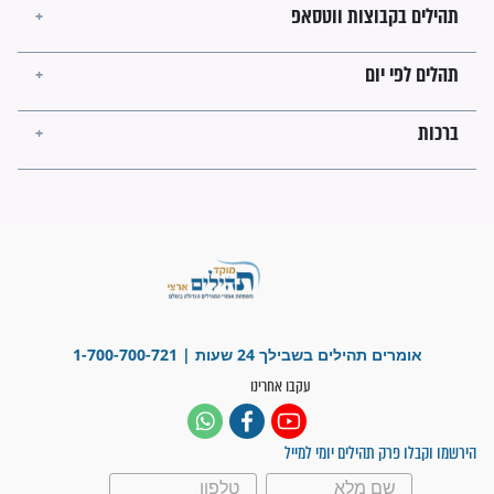
לכל המאמרים
ישועות תהילים
פציעת הראש של החייל הפכה
לנס רפואי בזכות...
"משהו בתוכי ידע שההריון הזה
זקוק לתפילות": סיפור ישועה
מדהים בזכות התפילות מדי יום