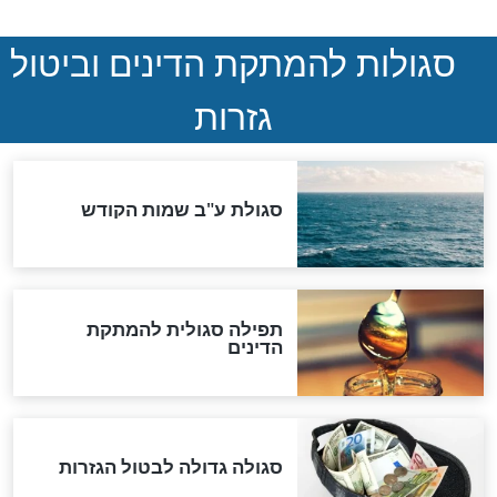
סימני שאלה
המסמך האבוד שנחשף
במרתפי מוסקבה: כתב היד
הנדיר של הרשב"ם התגלה
שורדת השואה שחוגגת 100:
"מודה לקב"ה על כל השנים"
לכל המאמרים