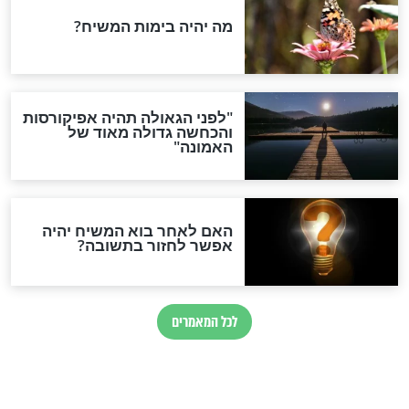
 רש"י לתהילים -
פירושו של רש"י לתהילים -
פרק ה’
חדשות יהדות
הותר לפרסום: לוחמי מילואים
נהרגו בדרום לבנון
ההסכם החשאי של טראמפ
ואיראן: בלי שקיפות ועם הרבה