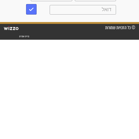
"משהו בתוכי ידע שההריון הזה
זקוק לתפילות": סיפור ישועה
מדהים בזכות התפילות מדי יום
"אשמח שתודיעו למתפללים
עלינו שהקב"ה שמע לתפילות
וחתמתי על חוזה עבודה אחרי
שנתיים של חיפוש!"
"לא להתייאש חס ושלום, גם
אם הזיווג עוד לא מגיע"