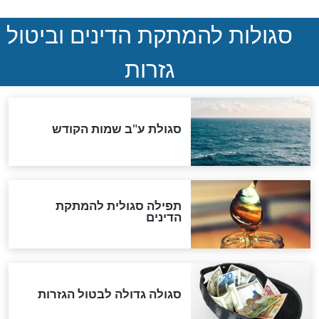
הותר לפרסום: לוחמי מילואים
נהרגו בדרום לבנון
ההסכם החשאי של טראמפ
ואיראן: בלי שקיפות ועם הרבה
סימני שאלה
המסמך האבוד שנחשף
במרתפי מוסקבה: כתב היד
הנדיר של הרשב"ם התגלה