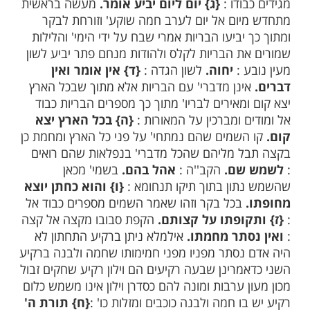
 גַּם מִזֵּדִים חֲשֹׂךְ עַבְדֶּךָ אַל יִמְשְׁלוּ בִי אָז אֵיתָם
פֶּשַׁע רָב. (טו) יִהְיוּ לְרָצוֹן אִמְרֵי פִי וְהֶגְיוֹן לִבִּי לְפָנֶיךָ
וְגֹאֲלִי.
ש"י
ם מספרים כבוד אל.
המשורר עצמו פירש את
עשה ידיו מגיד הרקיע.
הכוכבים והמזלות
 ידיו של הקב''ה אשר הם שם כמו שנאמ'
ם אלהים ברקיע השמים (בראשית א') ומשם
ודו :
{ג}
יום ליום יביע אומר.
מעשה בראשית
ום אל יום לערב חמה שוקע' וזורחת לבקר
יביעו הבריות אמרי שבח על ידי הימי' והלילות
ת הבריות לקלס ולהודות מנחם פתר יביע לשון