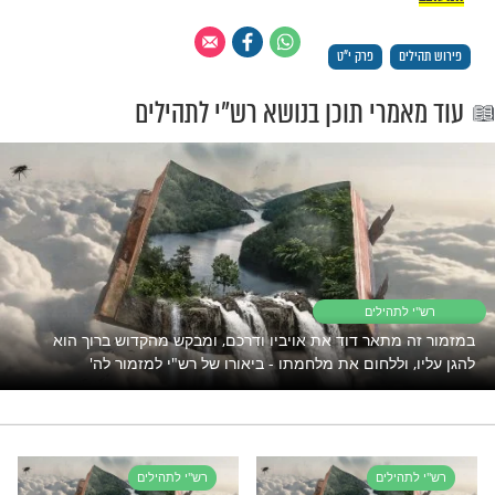
מרם עקב רב.
נזהרתי בשמירת' בשביל רב
צפנ' וללשון הזה עקב כמו (בראשי' כ''ו) עקב
אברהם בקולי ד''א עקב רב סופן של תלמידי
 לידי גדולה עקב לשון סוף ויש לו חבר בלשון
ות משיחא :
{יג}
שגיאות מי יבין.
אני נזהרתי
אי איפשר להזהר שלא אשגה בהם ואתה נקני
שנסתרו ממני ולא ידעתי בחטאי בשגגה
מזדים.
מן הזדונות :
אז איתם.
אהיה תמים
ים למה דוד דומה לכותי המחזר על הפתחים
מים בדבר יותר מכל אדם תנו לי מים לשתות
 בו חסרון כיס מששתה אמר יש כאן בצל קטן
ו אומר יש בצל בלא מלח משנתנו לו אמר תנו
חם שלא יזיקני הבצל כך אמר דוד בתחל' על
אחר כך על הזדונו' ואחר כך על המרדים פשעים
ם שמתכוין להכעיס וכן הוא אומר (מ''ב ג') מלך