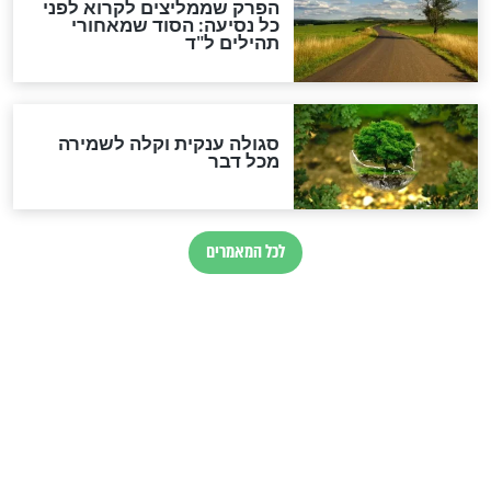
לכל המאמרים
מיסטיקה וקבלה
הרב שמואל אליהו: זה המפתח
לגאולה
זהו החוק הקוסמי שמחייב את
חורבנה של איראן לפי ספר
הזוהר הקדוש