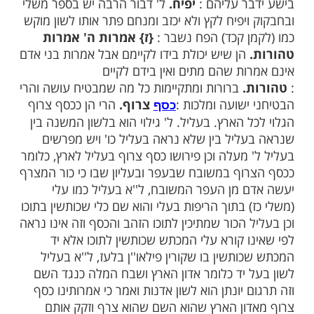
שמינית.
כנור של שמונה נימין
.
כלה. פסו. פיילירינ''ט בלעז כמו אפסו וכן פתר
י פסו אמונים מבני אדם.
הכל משקרים בי
את המקומות אשר אנכי מתחבא שם ומגידים
א דוד מסתתר עמנו (לקמן נד) :
{ג}
בלב
 לבבות לי מראים שלום ויש שנאה טמונה
{ה}
ללשוננו נגביר.
בלשוננו נתגבר
עניים.
מחמת שוד עניים הנשדדים על ידכם
ואנשי וכהני נוב ומחמת אנקת אביונים יאמר ה'
 לעזרתם :
אשית בישע יפיח לו.
אשיתם
ר עליהם :
יפיח.
ל' דבור הרבה יש בספר משלי
יפיח לקץ ולא יכזב ומנחם פתר אותו לשון מוקש
ן קכד) הפח נשבר :
{ז}
אמרות ה' אמרות
הן שיש יכולת בידו לקיימם אבל אמרות בני אדם