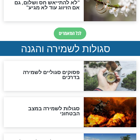
תפילה סגולית להמתקת
הדינים
סגולה גדולה לבטול הגזרות
סגולה למתוק הדינים
כשממשמשים ובאים