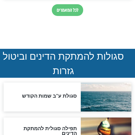
חדשות יהדות
הותר לפרסום: לוחמי מילואים
נהרגו בדרום לבנון
ההסכם החשאי של טראמפ
ואיראן: בלי שקיפות ועם הרבה
סימני שאלה
המסמך האבוד שנחשף
במרתפי מוסקבה: כתב היד
הנדיר של הרשב"ם התגלה