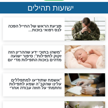
לכל המאמרים
ות להמתקת הדינים וביטול
גזרות
סגולת ע"ב שמות הקודש