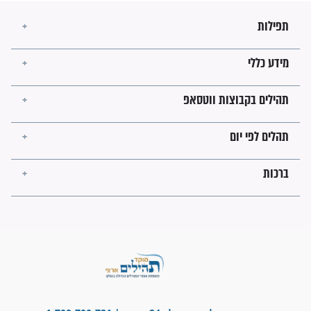
בנו של הבבא סאלי: "אלו
השניות האחרונות לפני מלחמה
עולמית"
מה יהיו גבולות ארץ ישראל
בזמן הגאולה?
לכל המאמרים
ישועות תהילים