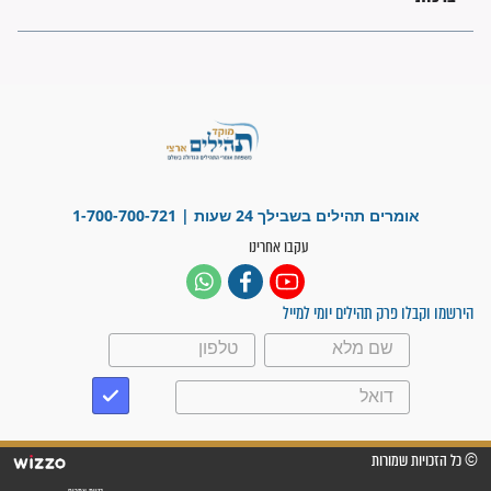
"משהו בתוכי ידע שההריון הזה
זקוק לתפילות": סיפור ישועה
מדהים בזכות התפילות מדי יום
"אשמח שתודיעו למתפללים
עלינו שהקב"ה שמע לתפילות
וחתמתי על חוזה עבודה אחרי
שנתיים של חיפוש!"
"לא להתייאש חס ושלום, גם
אם הזיווג עוד לא מגיע"