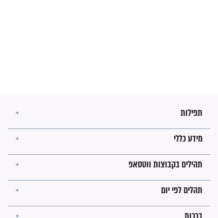
מה יהיו גבולות ארץ ישראל
בזמן הגאולה?
לכל המאמרים
ישועות תהילים
פציעת הראש של החייל הפכה
לנס רפואי בזכות...