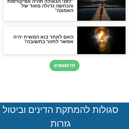
הותר לפרסום: לוחמי מילואים
נהרגו בדרום לבנון
ההסכם החשאי של טראמפ
ואיראן: בלי שקיפות ועם הרבה
סימני שאלה
המסמך האבוד שנחשף
במרתפי מוסקבה: כתב היד
הנדיר של הרשב"ם התגלה