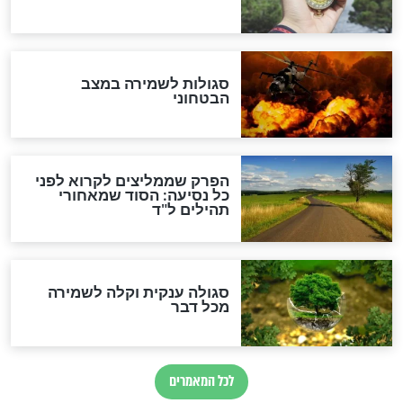
מיסטיקה וקבלה
הרב שמואל אליהו: זה המפתח
לגאולה
זהו החוק הקוסמי שמחייב את
חורבנה של איראן לפי ספר
הזוהר הקדוש
בנו של הבבא סאלי: "אלו
השניות האחרונות לפני מלחמה
עולמית"