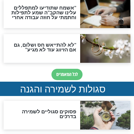
גזרות
סגולת ע"ב שמות הקודש
תפילה סגולית להמתקת
הדינים
סגולה גדולה לבטול הגזרות