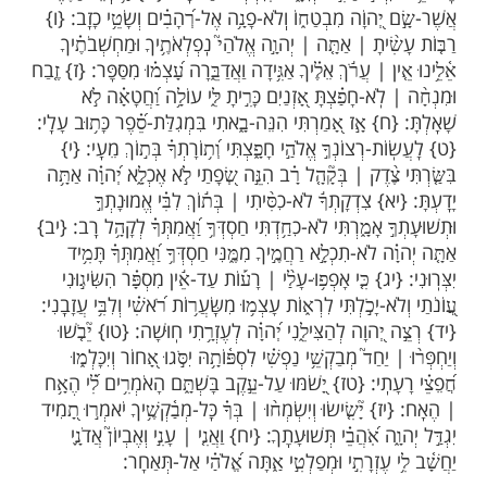
מות שלנו בתהילים
בלחיצה כאן >>>​
רק-מ
חַ לְדָוִ֥ד מִזְמֽוֹר: {ב} קַוֹּ֣ה קִוִּ֣יתִי יְהוָ֑ה וַיֵּ֥ט אֵ֝לַ֗י
וְעָתִֽי:{ג} וַיַּעֲלֵ֤נִי | מִבּ֥וֹר שָׁאוֹן֮ מִטִּ֪יט הַיָּ֫וֵ֥ן וַיָּ֖קֶם
לַ֗י כּוֹנֵ֥ן אֲשֻׁרָֽי: {ד} וַיִּתֵּ֬ן בְּפִ֨י | שִׁ֥יר חָדָשׁ֮ תְּהִלָּ֪ה
ִרְא֣וּ רַבִּ֣ים וְיִירָ֑אוּ וְ֝יִבְטְח֗וּ בַּיהוָֽה: {ה} אַ֥שְֽׁרֵי הַגֶּ֗בֶר
ְ֭הוָֹה מִבְטַח֑וֹ וְֽלֹא-פָנָ֥ה אֶל-רְ֝הָבִ֗ים וְשָׂטֵ֥י כָזָֽב: {ו}
֨יתָ | אַתָּ֤ה | יְהוָ֣ה אֱלֹהַי֮ נִֽפְלְאֹתֶ֥יךָ וּמַחְשְׁבֹתֶ֗יךָ
ן | עֲרֹ֬ךְ אֵלֶ֗יךָ אַגִּ֥ידָה וַאֲדַבֵּ֑רָה עָ֝צְמ֗וּ מִסַּפֵּֽר: {ז} זֶ֤בַח
ֽא-חָפַ֗צְתָּ אָ֭זְנַיִם כָּרִ֣יתָ לִּ֑י עוֹלָ֥ה וַ֝חֲטָאָ֗ה לֹ֣א
ח} אָ֣ז אָ֭מַרְתִּי הִנֵּה-בָ֑אתִי בִּמְגִלַּת-סֵ֝֗פֶר כָּת֥וּב עָלָֽי:
-רְצוֹנְךָ֣ אֱלֹהַ֣י חָפָ֑צְתִּי וְ֝ת֥וֹרָתְךָ֗ בְּת֣וֹךְ מֵעָֽי: {י}
צֶ֨דֶק | בְּקָ֘הָ֤ל רָ֗ב הִנֵּ֣ה שְׂ֭פָתַי לֹ֣א אֶכְלָ֑א יְ֝הוָ֗ה אַתָּ֥ה