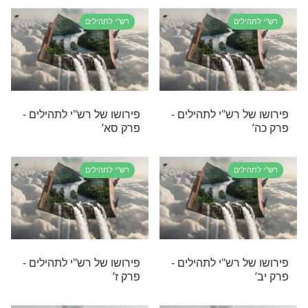
רוש רש"י
פרק מ'
רי תוכן בנושא רש"י לתהילים
הילים
את האמונה והבטחון בשם, למרות הניסיונות
חד עם פירוש רש"י הקדוש