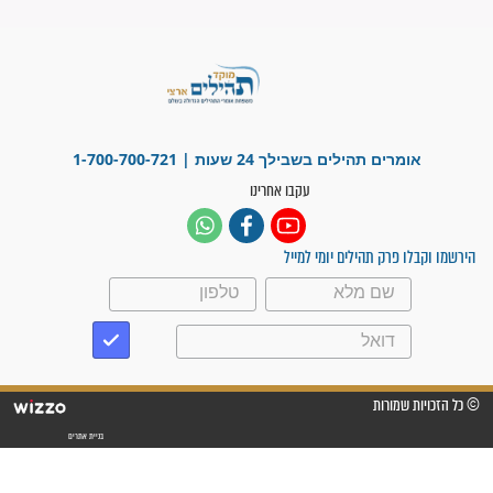
לכל המאמרים
ישועות תהילים
פציעת הראש של החייל הפכה
לנס רפואי בזכות...
"משהו בתוכי ידע שההריון הזה
זקוק לתפילות": סיפור ישועה
מדהים בזכות התפילות מדי יום