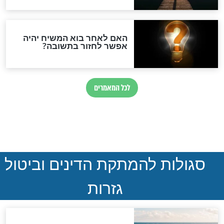
 רש"י לתהילים -
פירושו של רש"י לתהילים -
פרק ט’
חדשות יהדות
הותר לפרסום: לוחמי מילואים
נהרגו בדרום לבנון
ההסכם החשאי של טראמפ
ואיראן: בלי שקיפות ועם הרבה