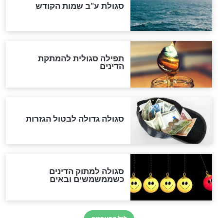
סימני שאלה
המסמך האבוד שנחשף
במרתפי מוסקבה: כתב היד
הנדיר של הרשב"ם התגלה
שורדת השואה שחוגגת 100:
"מודה לקב"ה על כל השנים"
לכל המאמרים