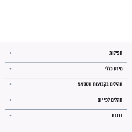
זהו החוק הקוסמי שמחייב את
חורבנה של איראן לפי ספר
הזוהר הקדוש
בנו של הבבא סאלי: "אלו
השניות האחרונות לפני מלחמה
עולמית"
מה יהיו גבולות ארץ ישראל
בזמן הגאולה?