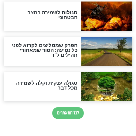
סגולה למתוק הדינים
כשממשמשים ובאים
לכל המאמרים
מיסטיקה וקבלה
הרב שמואל אליהו: זה המפתח
לגאולה