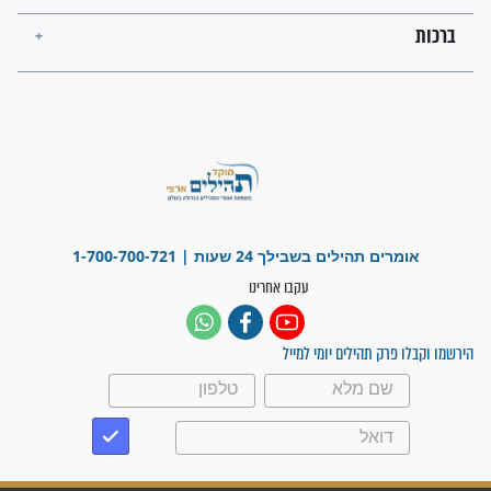
לכל המאמרים
ישועות תהילים
פציעת הראש של החייל הפכה
לנס רפואי בזכות...
"משהו בתוכי ידע שההריון הזה
זקוק לתפילות": סיפור ישועה
מדהים בזכות התפילות מדי יום