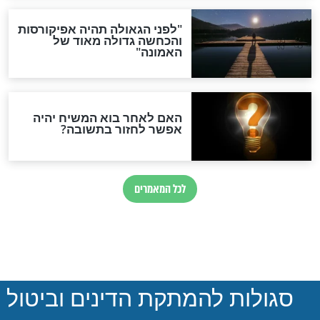
 רש"י לתהילים -
פירושו של רש"י לתהילים -
פרק סד’
חדשות יהדות
הותר לפרסום: לוחמי מילואים
נהרגו בדרום לבנון
ההסכם החשאי של טראמפ
ואיראן: בלי שקיפות ועם הרבה