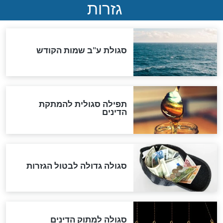
סימני שאלה
המסמך האבוד שנחשף
במרתפי מוסקבה: כתב היד
הנדיר של הרשב"ם התגלה
שורדת השואה שחוגגת 100:
"מודה לקב"ה על כל השנים"
לכל המאמרים