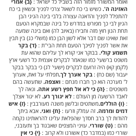
ךְ צַדִּיק יְהוָה כַּצִּנָּה רָצוֹן תַּעְטְרֶנּוּ.
נחילות.
מנחם פתר בכולן נחילות ועלמות
תון כלם שמות כלי זמר הם ונעימות המזמור
 שיר הראוי לאותו כלי ומדרש אגדה יש מפרשים
ון נחלה ואין זה משמעות התיבה וגם ענין
נו מדבר בנחלה ויתכן לפתור נחילות גייסות כמו
בורים וכמו (תהלים יח) ונחלי בליעל ות''י סיעת
לה בשביל גייסות אויבים הבאים על ישראל
שורר מזמור הזה בשביל כל ישראל :
{ב}
אמרי
'.
כשיש בי כח לשאול צרכי לפניך וכשאין בי כח
פניך והדאגה עצורה בלבי בינה הגיגי הבן
י כך מפורש במדרש כל בינה שבמקרא הטעם