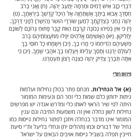
 פרק ה'
חַ אֶל הַנְּחִילוֹת מִזְמוֹר לְדָוִד. (ב) אֲמָרַי הַאֲזִינָה
 הֲגִיגִי. (ג) הַקְשִׁיבָה לְקוֹל שַׁוְעִי מַלְכִּי וֵאלֹהָי כִּי
ַּלָּל. (ד) יְהוָה בֹּקֶר תִּשְׁמַע קוֹלִי בֹּקֶר אֶעֱרָךְ לְךָ
(ה) כִּי לֹא אֵל חָפֵץ רֶשַׁע אָתָּה לֹא יְגֻרְךָ רָע. (ו) לֹא
וֹלְלִים לְנֶגֶד עֵינֶיךָ שָׂנֵאתָ כָּל פֹּעֲלֵי אָוֶן. (ז) תְּאַבֵּד
ב אִישׁ דָּמִים וּמִרְמָה יְתָעֵב יְהוָה. (ח) וַאֲנִי בְּרֹב
וֹא בֵיתֶךָ אֶשְׁתַּחֲוֶה אֶל הֵיכַל קָדְשְׁךָ בְּיִרְאָתֶךָ. (ט)
י בְצִדְקָתֶךָ לְמַעַן שׁוֹרְרָי הושר (הַיְשַׁר) לְפָנַי דַּרְכֶּךָ.
בְּפִיהוּ נְכוֹנָה קִרְבָּם הַוּוֹת קֶבֶר פָּתוּחַ גְּרוֹנָם לְשׁוֹנָם
(יא) הַאֲשִׁימֵם אֱ‍לֹהִים יִפְּלוּ מִמֹּעֲצוֹתֵיהֶם בְּרֹב
ַדִּיחֵמוֹ כִּי מָרוּ בָךְ. (יב) וְיִשְׂמְחוּ כָל חוֹסֵי בָךְ
ֵּנוּ וְתָסֵךְ עָלֵימוֹ וְיַעְלְצוּ בְךָ אֹהֲבֵי שְׁמֶךָ. (יג) כִּי