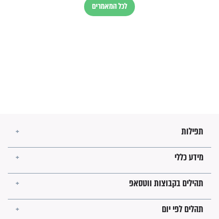
זהו החוק הקוסמי שמחייב את
חורבנה של איראן לפי ספר
הזוהר הקדוש
בנו של הבבא סאלי: "אלו
השניות האחרונות לפני מלחמה
עולמית"
מה יהיו גבולות ארץ ישראל
בזמן הגאולה?