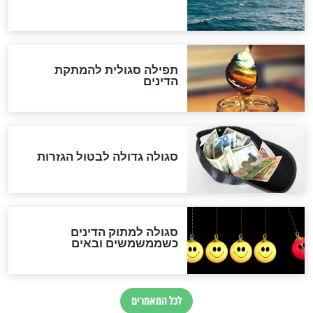
המסמך האבוד שנחשף
במרתפי מוסקבה: כתב היד
הנדיר של הרשב"ם התגלה
שורדת השואה שחוגגת 100:
"מודה לקב"ה על כל השנים"
לכל המאמרים
אחרית הימים