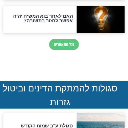
 רש"י לתהילים -
פירושו של רש"י לתהילים -
פרק ה’
חדשות יהדות
הותר לפרסום: לוחמי מילואים
נהרגו בדרום לבנון
ההסכם החשאי של טראמפ
ואיראן: בלי שקיפות ועם הרבה
סימני שאלה