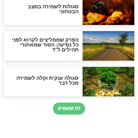
סגולה למתוק הדינים
כשממשמשים ובאים
לכל המאמרים
מיסטיקה וקבלה
הרב שמואל אליהו: זה המפתח
לגאולה