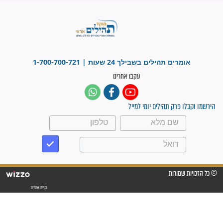
לכל המאמרים
ישועות תהילים
פציעת הראש של החייל הפכה
לנס רפואי בזכות...
"משהו בתוכי ידע שההריון הזה
זקוק לתפילות": סיפור ישועה
מדהים בזכות התפילות מדי יום