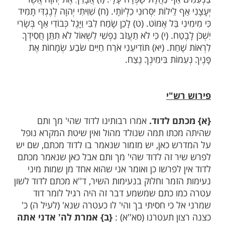
פרק ט"ז
לְדָוִד שָׁמְרֵנִי אֵל כִּי חָסִיתִי בָךְ. (ב) אָמַרְתְּ לַיהוָה
ה טוֹבָתִי בַּל עָלֶיךָ. (ג) לִקְדוֹשִׁים אֲשֶׁר בָּאָרֶץ הֵמָּה
ּל חֶפְצִי בָם. (ד) יִרְבּוּ עַצְּבוֹתָם אַחֵר מָהָרוּ בַּל אַסִּיךְ
מִדָּם וּבַל אֶשָּׂא אֶת שְׁמוֹתָם עַל שְׂפָתָי. (ה) יְהוָה
וְכוֹסִי אַתָּה תּוֹמִיךְ גּוֹרָלִי. (ו) חֲבָלִים נָפְלוּ לִי
 אַף נַחֲלָת שָׁפְרָה עָלָי. (ז) אֲבָרֵךְ אֶת יְהוָה אֲשֶׁר
לֵילוֹת יִסְּרוּנִי כִלְיוֹתָי. (ח) שִׁוִּיתִי יְהוָה לְנֶגְדִּי תָמִיד
 בַּל אֶמּוֹט. (ט) לָכֵן שָׂמַח לִבִּי וַיָּגֶל כְּבוֹדִי אַף בְּשָׂרִי
ֶטַח. (י) כִּי לֹא תַעֲזֹב נַפְשִׁי לִשְׁאוֹל לֹא תִתֵּן חֲסִידְךָ
חַת. (יא) תּוֹדִיעֵנִי אֹרַח חַיִּים שֹׂבַע שְׂמָחוֹת אֶת
מוֹת בִּימִינְךָ נֶצַח.