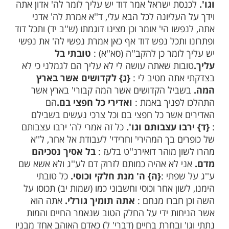
ש"י
 לדוד.
אמרו רבותינו לדוד שהי' מך ותם
תו תמה שנולד מהול ואין שיטת המקרא נופל
 כאן, יש מזמור שנאמר בו לדוד מכתם, שם יש
 זה לדוד שהי' מך ותם אבל כאן שנאמר מכתם
לפרשו כן ואומר אני שהוא אחד מן שמות מיני
מר וחלוק בנעימות השיר, ד''א מכתם לדוד לשון
 כתם שמשמע דבר זה היה רגיל לומר דוד
כי חסיתי בך והי' לו כעטרה שנא' (לעיל ה) כ'
 תעטרנו (סא''א) :
{ב}
אמרת לה' אדני אתה
ת ישראל אמר דוד יש עליך לומר לה' אדון אתה
עליונה לכל הבא עלי, ד''א אמרת לה' אדני
ו הי' אומר וכן מצינו דוגמתו (ש''ב יד) ותכל דוד
ותכל נפש דוד אף כאן אמרת נפשי לה' את נפשי