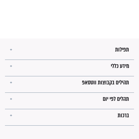
זהו החוק הקוסמי שמחייב את
חורבנה של איראן לפי ספר
הזוהר הקדוש
בנו של הבבא סאלי: "אלו
השניות האחרונות לפני מלחמה
עולמית"
מה יהיו גבולות ארץ ישראל
בזמן הגאולה?