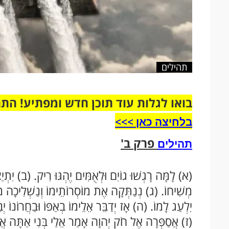
תהילים
בואו לגלות עוד תוכן חדש ומפתיע! הת
בלחיצה כאן >>>​
פרק ב'
תהילים
(א) לָמָּה רָגְשׁוּ גוֹיִם וּלְאֻמִּים יֶהְגּוּ רִיק. (ב) יִתְיַ
מְשִׁיחוֹ. (ג) נְנַתְּקָה אֶת מוֹסְרוֹתֵימוֹ וְנַשְׁלִיכָה מִמֶ
יִלְעַג לָמוֹ. (ה) אָז יְדַבֵּר אֵלֵימוֹ בְאַפּוֹ וּבַחֲרוֹנוֹ יְבַ
(ז) אֲסַפְּרָה אֶל חֹק יְהוָה אָמַר אֵלַי בְּנִי אַתָּה אֲנִי 