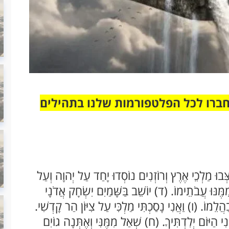
חברו לכל הפלטפורמות שלנו בתהילים
צְּבוּ מַלְכֵי אֶרֶץ וְרוֹזְנִים נוֹסְדוּ יָחַד עַל יְהוָה וְעַל
ּנּוּ עֲבֹתֵימוֹ. (ד) יוֹשֵׁב בַּשָּׁמַיִם יִשְׂחָק אֲדֹנָי
הֲלֵמוֹ. (ו) וַאֲנִי נָסַכְתִּי מַלְכִּי עַל צִיּוֹן הַר קָדְשִׁי.
הַיּוֹם יְלִדְתִּיךָ. (ח) שְׁאַל מִמֶּנִּי וְאֶתְּנָה גוֹיִם