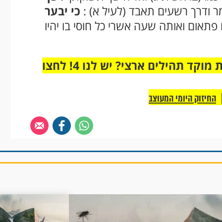
 ודרך רשעים תאבד (לעיל א) :
כי יבער
פתאום ואותה שעה אשרי כל חוסי בו יהיו
מחוברים רק לקבוצת ווטסאפ אחת מבית מוקד תהילים ארצי? יש לנו 4! לחצו
החיזוק היומי המעוצב