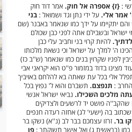
שי :
{ז}
אספרה אל חוק.
אמר דוד חוק
 אמר אלי.
על ידי נתן וגד ושמואל :
בני
 והם יתקיימו על ידך כמו שנאמר באבנר (שם
י ישראל ובשבילם אתה לפני כבן שכולם
לדתיך.
להיות קרוי בני וחביב עלי כבן
הכינו ה' למלך על ישראל וכי נשאת מלכותו
ין לפניו שקרוין בנים כמו שנאמר (ש''ב כז)
וד מצינו בדוד במזמור פ''ט הוא יקראני אבי
לל אלי בכל עת שאתה בא להלחם באויביך
חרב :
תנפצם.
תשברם והוא ל' נפוץ בכל
תה מלכים השכילו.
נביאי ישראל אנשי
 שהקב''ה פושט יד לרשעים ולצדיקים
תוב בה (ישעי' לג) אחזה רעדה חנפים
ו בר.
זרזו עצמכם בבר לב (נ''א) נשקו בר
כמו (בראשית ג) ואל אישך תשוקתך :
פן