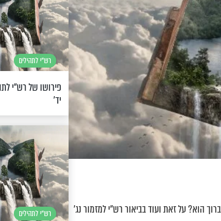
רש"י לתהילים
פירושו של רש"י לתה
יד’
ך הוא? על זאת ועוד בביאור רש"י למזמור נג'
רש"י לתהילים