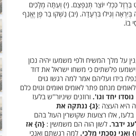
בַּרְזֶל כִּכְלִי יוֹצֵר תְּנַפְּצֵם. (י) וְעַתָּה מְלָכִים
בְּיִרְאָה וְגִילוּ בִּרְעָדָה. (יב) נַשְּׁקוּ בַר פֶּן יֶאֱנַף
ֵי בוֹ.
ין על מלך המשיח ולפי משמעו יהיה נכון
 וישמעו פלשתים כי משחו ישראל את דוד
לו בידו ועליהם אמר למה רגשו גוים
לאומים מנחם פתר לאומים ואומים וגוים כלם
וסדו יחד וגו'.
ורוזנים שיניור''ש בלעז
מה היא העצה :
{ג}
ננתקה את
 בלעז, אלו רצועות שקושרין העול בהם
עג ידבר.
לשון הוה הם משמשין :
{ה}
אז
}
ואני נסכתי מלכי.
למה רגשתם ואנכי