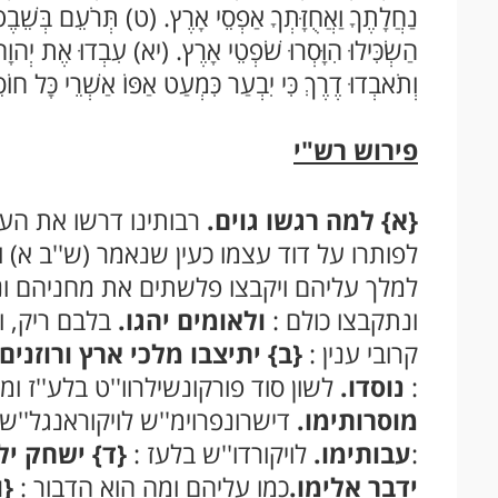
נַחֲלָתֶךָ וַאֲחֻזָּתְךָ אַפְסֵי אָרֶץ. (ט) תְּרֹעֵם בְּשֵׁבֶט 
הַשְׂכִּילוּ הִוָּסְרוּ שֹׁפְטֵי אָרֶץ. (יא) עִבְדוּ אֶת יְהוָה 
וְתֹאבְדוּ דֶרֶךְ כִּי יִבְעַר כִּמְעַט אַפּוֹ אַשְׁרֵי כָּל חוֹס
פירוש רש"י
{א}
למה רגשו גוים.
רבותינו דרשו את הענ
לפותרו על דוד עצמו כעין שנאמר (ש''ב א)
למלך עליהם ויקבצו פלשתים את מחניהם ונפ
ונתקבצו כולם :
ולאומים יהגו.
בלבם ריק, ו
קרובי ענין :
{ב}
יתיצבו מלכי ארץ ורוזנים נ
:
נוסדו.
לשון סוד פורקונשילרוו''ט בלע''ז ו
מוסרותימו.
דישרונפרוימ''ש לויקוראנגל''ש
:
עבותימו.
לויקורדו''ש בלעז :
{ד}
ישחק יל
ידבר אלימו.
כמו עליהם ומה הוא הדבור :
{ו