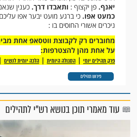
יאנף.
פן יקצוף :
ותאבדו דרך.
כענין שנאמר
כמעט אפו.
כי ברגע מועט יבער אפו עליכם 
ניכרים אשורי החוסים בו :
על אחת מהן להצטרפות:
|
|
|
פרק תהילים יומי
הסגולה היומית
הלכה יומית לנשים
פירוש תהילים
עוד מאמרי תוכן בנושא רש"י לתהילים