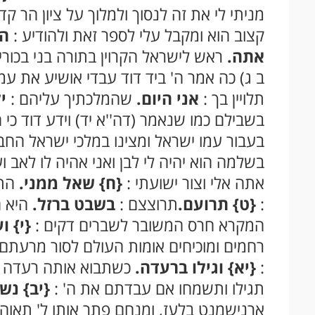
מניתי לי את זה לנסוך ולמלוך על ציון הר קד
קצוב הוא ומקבל עלי לספר זאת ולהודיע :
ה'
אתה.
ראש לישראל הקרוין בתורה בני בכורי
ב ג) כה אמר ה' ביד דוד עבדי אושיע את עמ
תלויין בך :
אני היום.
שהמלכתיך עליהם :
י
בשבילם כמו שנאמר (דה''א יד) וידע דוד כי 
בעבור עמו ישראל ומצינו במלכי ישראל החביב
בשלמה הוא יהיה לי לבן ואני אהיה לו לאב וע
אתה אלי וצור ישועתי :
{ח}
שאל ממני.
התפ
:
{ט}
תרועם.
תרוצצם :
בשבט ברזל.
היא ה
המקרא חרס המשובר לשברים דקים :
{י}
וע
רחמים ומוכיחים אומות העולם לסור מרעתם
:
{יא}
וגילו ברעדה.
כשתבוא אותה רעדה שכ
תגילו ותשמחו אם עבדתם את ה' :
{יב}
נשק
ארנישמנט בלעז, ומנחם פתר אותו ל' תאוה 