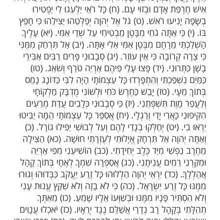
פרק כ"ב
חַ עַל אַיֶּלֶת הַשַּׁחַר מִזְמוֹר לְדָוִד. (ב) אֵלִי אֵלִי לָמָה
רָחוֹק מִישׁוּעָתִי דִּבְרֵי שַׁאֲגָתִי. (ג) אֱ‍לֹהַי אֶקְרָא יוֹמָם
 וְלַיְלָה וְלֹא דוּמִיָּה לִי. (ד) וְאַתָּה קָדוֹשׁ יוֹשֵׁב
ְׂרָאֵל. (ה) בְּךָ בָּטְחוּ אֲבֹתֵינוּ בָּטְחוּ וַתְּפַלְּטֵמוֹ. (ו)
ּ וְנִמְלָטוּ בְּךָ בָטְחוּ וְלֹא בוֹשׁוּ. (ז) וְאָנֹכִי תוֹלַעַת וְלֹא
ת אָדָם וּבְזוּי עָם. (ח) כָּל רֹאַי יַלְעִגוּ לִי יַפְטִירוּ
יעוּ רֹאשׁ. (ט) גֹּל אֶל יְהוָה יְפַלְּטֵהוּ יַצִּילֵהוּ כִּי חָפֵץ
י אַתָּה גֹחִי מִבָּטֶן מַבְטִיחִי עַל שְׁדֵי אִמִּי. (יא) עָלֶיךָ
 מֵרָחֶם מִבֶּטֶן אִמִּי אֵלִי אָתָּה. (יב) אַל תִּרְחַק מִמֶּנִּי
וֹבָה כִּי אֵין עוֹזֵר. (יג) סְבָבוּנִי פָּרִים רַבִּים אַבִּירֵי
רוּנִי. (יד) פָּצוּ עָלַי פִּיהֶם אַרְיֵה טֹרֵף וְשֹׁאֵג. (טו)
פַּכְתִּי וְהִתְפָּרְדוּ כָּל עַצְמוֹתָי הָיָה לִבִּי כַּדּוֹנָג נָמֵס