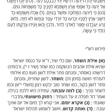
. (טז) יָבֵשׁ כַּחֶרֶשׂ כֹּחִי וּלְשׁוֹנִי מֻדְבָּק מַלְקוֹחָי
ֶת תִּשְׁפְּתֵנִי. (יז) כִּי סְבָבוּנִי כְּלָבִים עֲדַת מְרֵעִים
ָּאֲרִי יָדַי וְרַגְלָי. (יח) אֲסַפֵּר כָּל עַצְמוֹתָי הֵמָּה יַבִּיטוּ
יט) יְחַלְּקוּ בְגָדַי לָהֶם וְעַל לְבוּשִׁי יַפִּילוּ גוֹרָל. (כ)
ָה אַל תִּרְחָק אֱיָלוּתִי לְעֶזְרָתִי חוּשָׁה. (כא) הַצִּילָה
ִׁי מִיַּד כֶּלֶב יְחִידָתִי. (כב) הוֹשִׁיעֵנִי מִפִּי אַרְיֵה
רֵמִים עֲנִיתָנִי. (כג) אֲסַפְּרָה שִׁמְךָ לְאֶחָי בְּתוֹךְ קָהָל
כד) יִרְאֵי יְהוָה הַלְלוּהוּ כָּל זֶרַע יַעֲקֹב כַּבְּדוּהוּ וְגוּרוּ
ל זֶרַע יִשְׂרָאֵל. (כה) כִּי לֹא בָזָה וְלֹא שִׁקַּץ עֱנוּת עָנִי
ר פָּנָיו מִמֶּנּוּ וּבְשַׁוְּעוֹ אֵלָיו שָׁמֵעַ. (כו) מֵאִתְּךָ
ּקָהָל רָב נְדָרַי אֲשַׁלֵּם נֶגֶד יְרֵאָיו. (כז) יֹאכְלוּ עֲנָוִים
ְהַלְלוּ יְהוָה דֹּרְשָׁיו יְחִי לְבַבְכֶם לָעַד. (כח) יִזְכְּרוּ וְיָשֻׁבוּ
ל אַפְסֵי אָרֶץ וְיִשְׁתַּחֲווּ לְפָנֶיךָ כָּל מִשְׁפְּחוֹת גּוֹיִם.
וָה הַמְּלוּכָה וּמֹשֵׁל בַּגּוֹיִם. (ל) אָכְלוּ וַיִּשְׁתַּחֲוּוּ כָּל
ץ לְפָנָיו יִכְרְעוּ כָּל יוֹרְדֵי עָפָר וְנַפְשׁוֹ לֹא חִיָּה. (לא)