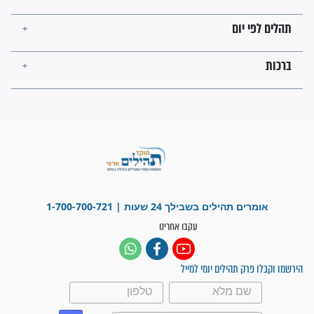
בנו של הבבא סאלי: "אלו
השניות האחרונות לפני מלחמה
עולמית"
מה יהיו גבולות ארץ ישראל
בזמן הגאולה?
לכל המאמרים
ישועות תהילים