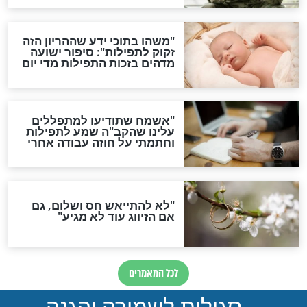
לכל המאמרים
ות להמתקת הדינים וביטול
גזרות
סגולת ע"ב שמות הקודש