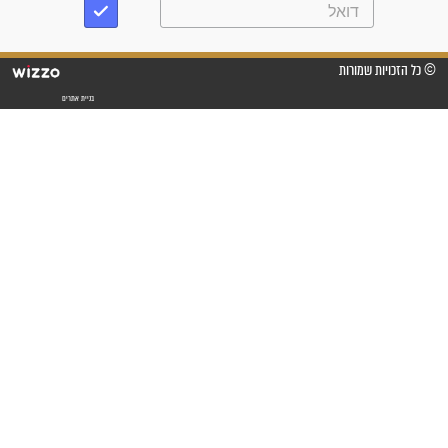
פציעת הראש של החייל הפכה
לנס רפואי בזכות...
"משהו בתוכי ידע שההריון הזה
זקוק לתפילות": סיפור ישועה
מדהים בזכות התפילות מדי יום
"אשמח שתודיעו למתפללים
עלינו שהקב"ה שמע לתפילות
וחתמתי על חוזה עבודה אחרי
שנתיים של חיפוש!"