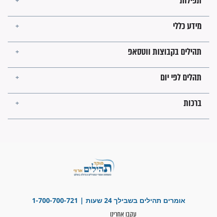
 תולדות הבבא
כשהבבא סאלי הודיע
ת חייו בקצרה
שהתפילה התקבלה -
הילדה התעוררה. היום היא
כבר סבתא
לה של הבבא
צפו: הראשל"צ על הפגישה