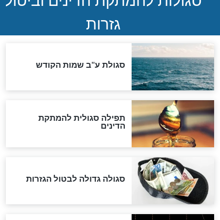
המסמך האבוד שנחשף
במרתפי מוסקבה: כתב היד
הנדיר של הרשב"ם התגלה
שורדת השואה שחוגגת 100:
"מודה לקב"ה על כל השנים"
לכל המאמרים
אחרית הימים