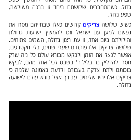
בלחיצה כאן >>>​
שבט, הוא יום ההילולה של שלושה צדיקים:
י הקדוש, רבי משה לייב מסאסוב, ורבי אברהם
י עצמו נהג ביום זה להדליק נרות לעילוי
 שני הצדקים: רבי משה לייב מסאסוב ורבי
קלסיק. כל אחד מהם מסוגל להמשיך שפע
שמתחברים שלושתם ביחד זו ברכה משולשת,
.
ושה
קדושים כאלו שבחייהם מסרו את
צדיקים
ען עם ישראל וזכו להמשיך ישועות גדוולת
 ביום אחד, זו עת רצון גדולה, השמים פתוחים.
יקים אלו פותחים שערי שמים, בלי מקטרגים.
צל את הזמן ולבקש מבורא עולם כל מה שרק