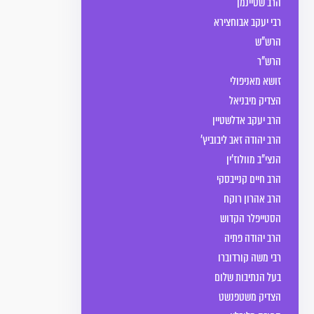
הרב שטיינמן
רבי יעקב אבוחצירא
הרש"ש
הרש"ר
זושא מאניפולי
הצדיק מיבניאל
הרב יעקב אדלשטיין
הרב יהודה זאב ליבוביץ'
הנצי"ב מוולוז'ין
הרב חיים קנייבסקי
הרב אהרון רוקח
הסטייפלר הקדוש
הרב יהודה פתיה
רבי משה קורדוברו
בעל הנתיבות שלום
הצדיק משטפנשט