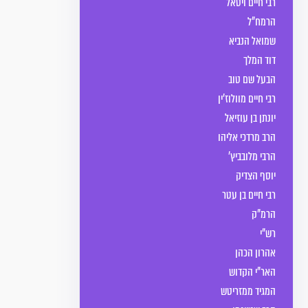
רבי חיים ויטאל
הרמח"ל
שמואל הנביא
דוד המלך
הבעל שם טוב
רבי חיים מוולוז’ין
יונתן בן עוזיאל
הרב מרדכי אליהו
הרבי מלובביץ'
יוסף הצדיק
רבי חיים בן עטר
הרמ"ק
רש"י
אהרון הכהן
האר"י הקדוש
המגיד ממזריטש