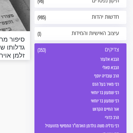
תיקון נפטרים
(98)
חדשות יהדות
(985)
עיצוב האישיות והמידות
(1)
סיפור מר
גדלותו ש
צדיקים
(353)
זלמן אויר
הבבא אלעזר
הבבא סאלי
הרב עובדיה יוסף
רבי מאיר בעל הנס
רבי שמעון בר יוחאי
רבי שמעון בר יוחאי
אור החיים הקדוש
הרב כדורי
רבי גדליה משה גולדמן האדמו"ר החמישי מזוועהיל