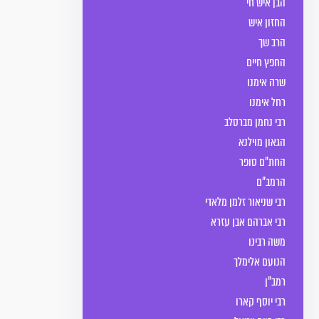
הבן איש חי
החזון איש
הרב שך
החפץ חיים
שרה אימנו
רחל אימנו
רבי נחמן מברסלב
הגאון מוילנא
החת"ם סופר
הרמב"ם
רבי שניאור זלמן מלאדי
רבי אברהם אבן עזרא
משה רבינו
הנועם אלימלך
רמב"ן
רבי יוסף קארו