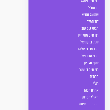
רבי חיים ויטאל
הרמח"ל
שמואל הנביא
דוד המלך
הבעל שם טוב
רבי חיים מוולוז’ין
יונתן בן עוזיאל
הרב מרדכי אליהו
הרבי מלובביץ'
יוסף הצדיק
רבי חיים בן עטר
הרמ"ק
רש"י
אהרון הכהן
האר"י הקדוש
המגיד ממזריטש