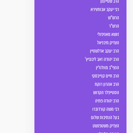
הרב שטיינמן
רבי יעקב אבוחצירא
הרש"ש
הרש"ר
זושא מאניפולי
הצדיק מיבניאל
הרב יעקב אדלשטיין
הרב יהודה זאב ליבוביץ'
הנצי"ב מוולוז'ין
הרב חיים קנייבסקי
הרב אהרון רוקח
הסטייפלר הקדוש
הרב יהודה פתיה
רבי משה קורדוברו
בעל הנתיבות שלום
הצדיק משטפנשט