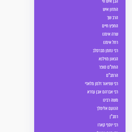
הבן איש חי
החזון איש
הרב שך
החפץ חיים
שרה אימנו
רחל אימנו
רבי נחמן מברסלב
הגאון מוילנא
החת"ם סופר
הרמב"ם
רבי שניאור זלמן מלאדי
רבי אברהם אבן עזרא
משה רבינו
הנועם אלימלך
רמב"ן
רבי יוסף קארו