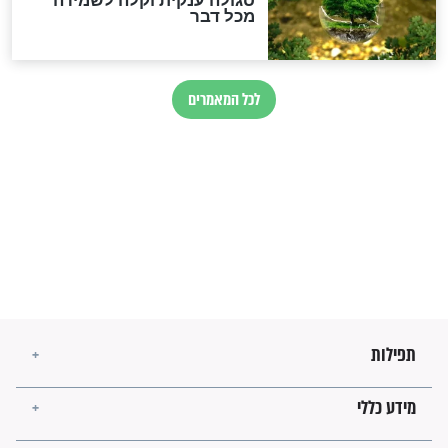
זהו החוק הקוסמי שמחייב את
חורבנה של איראן לפי ספר
הזוהר הקדוש
בנו של הבבא סאלי: "אלו
השניות האחרונות לפני מלחמה
עולמית"
מה יהיו גבולות ארץ ישראל
בזמן הגאולה?