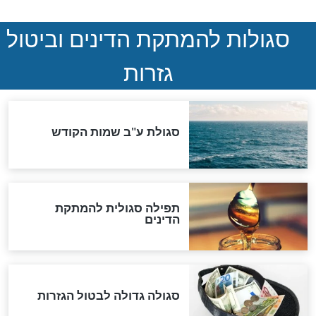
סימני שאלה
המסמך האבוד שנחשף
במרתפי מוסקבה: כתב היד
הנדיר של הרשב"ם התגלה
שורדת השואה שחוגגת 100:
"מודה לקב"ה על כל השנים"
לכל המאמרים