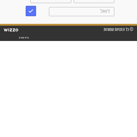
"אשמח שתודיעו למתפללים
עלינו שהקב"ה שמע לתפילות
וחתמתי על חוזה עבודה אחרי
שנתיים של חיפוש!"
"לא להתייאש חס ושלום, גם
אם הזיווג עוד לא מגיע"
לכל המאמרים
סגולות לשמירה והגנה