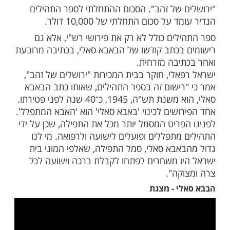
מות שלנו בתהילים
בלחיצה כאן >>>​
 הוא שלי הקטן ע"ה (עבד השם) יש"א ברכה
ך כתב הבאבא סאלי על כריכת ספר התהילים
ו, בו התפלל ולמד עם פירושי רש"י הנמצאים
קי התהילים העוצמתיים.
ספר התהילים האישי של הבבא-סאלי, עוד משנת 1945,
יוצע ב ב־5 באפריל למכירה פומבית בבית המכירות
 של זהב". הסכום ההתחלתי לספר התהילים
על סכום התחלתי של 10,000 דולר.
לים כולל לא רק את פירושי רש"י, אלא גם
בכתב קודשו של הבאבא סאלי, בכתיבה מרובעת
יבה מזרחית.
אלי, חוקר בבית המכירות "ירושלים של זהב",
רישום זה בספר התהילים, שאותו כתב הבאבא