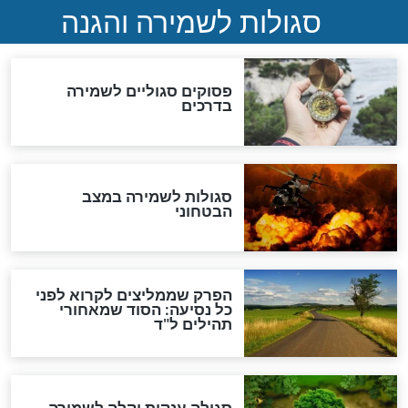
סגולה למתוק הדינים
כשממשמשים ובאים
לכל המאמרים
מיסטיקה וקבלה
הרב שמואל אליהו: זה המפתח
לגאולה