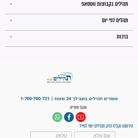
לכל המאמרים
ישועות תהילים
פציעת הראש של החייל הפכה
לנס רפואי בזכות...
"משהו בתוכי ידע שההריון הזה
זקוק לתפילות": סיפור ישועה
מדהים בזכות התפילות מדי יום