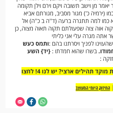
יאמר מן וישב תשובה ויקם וירם וילן תקומה
מו (ירמיה כ') מגור מסביב, מגורתם אביא
 כמו למה תתגרה ברעה (ד''ה ב כ''ה) אל
 קוה אוה צוה שפעולתם תקוה תאוה מצוה, כן
ר אתה מגרה עלי אני כליתי
העוינו לפניך ויסרתנו בהם :
ותמס כעש
מודו.
בשרו שהוא חמדתו :
{יד}
השע
קה :
מחוברים רק לקבוצת ווטסאפ אחת מבית מוקד תהילים ארצי? יש לנו 4! לחצו
החיזוק היומי המעוצב