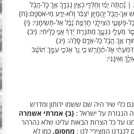
֤תָּה יָמַ֗י וְחֶלְדִּ֣י כְאַ֣יִן נֶגְדֶּ֑ךָ אַ֥ךְ כָּֽל-הֶ֥בֶל
ׁ אַךְ-הֶ֥בֶל יֶהֱמָי֑וּן יִ֝צְבֹּ֗ר וְֽלֹא-יֵדַ֥ע מִי-אֹסְפָֽם:{ח}
ָּל-פְּשָׁעַ֥י הַצִּילֵ֑נִי חֶרְפַּ֥ת נָ֝בָ֗ל אַל-תְּשִׂימֵֽנִי: {י}
ר מֵעָלַ֣י נִגְעֶ֑ךָ מִתִּגְרַ֥ת יָ֝דְךָ֗ אֲנִ֣י כָלִֽיתִי: {יב}
ֲמוּד֑וֹ אַ֤ךְ הֶ֖בֶל כָּל-אָדָ֣ם סֶֽלָה: {יג}
עָתִ֗י אַֽל-תֶּ֫חֱרַ֥שׁ כִּ֤י גֵ֣ר אָנֹכִ֣י עִמָּ֑ךְ תּ֝וֹשָׁ֗ב
֣ךְ וְאֵינֶֽנִּי:
 כלי שיר היה שם ששמו ידותון ומדרש
ה הנגזרת על ישראל :
{ב}
אמרתי אשמרה
נו על כל הצרות הבאות עלינו שלא נהרהר
נגדנו המצירי' לנו :
מחסום.
כמו לא