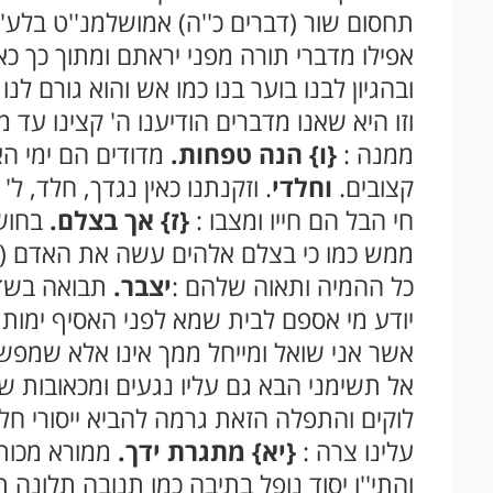
תחסום שור (דברים כ''ה) אמושלמנ''ט בלע''ז
אפילו מדברי תורה מפני יראתם ומתוך כך כ
ובהגיון לבנו בוער בנו כמו אש והוא גורם לנ
וזו היא שאנו מדברים הודיענו ה' קצינו עד 
ממנה :
{ו}
הנה טפחות.
מדודים הם ימי הא
קצובים.
וחלדי
. וזקנתנו כאין נגדך, חלד, ל' 
חי הבל הם חייו ומצבו :
{ז}
אך בצלם.
בחושך
ממש כמו כי בצלם אלהים עשה את האדם (בראש
כל ההמיה ותאוה שלהם :
יצבר.
תבואה בשדה
יודע מי אספם לבית שמא לפני האסיף ימות 
אשר אני שואל ומייחל ממך אינו אלא שמפשע
אל תשימני הבא גם עליו נגעים ומכאובות שלא 
לוקים והתפלה הזאת גרמה להביא ייסורי חל
עלינו צרה :
{יא}
מתגרת ידך.
ממורא מכותיך
והתי''ו יסוד נופל בתיבה כמו תנובה תלונה 