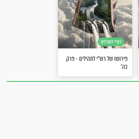
רש"י לתהילים
פירושו של רש"י לתהילים - פרק
כה’