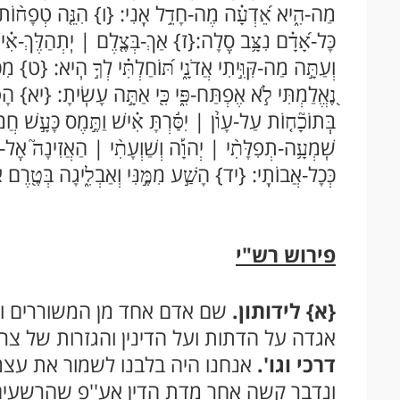
מַה-הִ֑יא אֵ֝דְעָ֗ה מֶה-חָדֵ֥ל אָֽנִי: {ו} הִנֵּ֤ה טְפָח֨וֹת | נָ֘תַ
כָּל-אָ֝דָ֗ם נִצָּ֥ב סֶֽלָה:{ז} אַךְ-בְּצֶ֤לֶם | יִֽתְהַלֶּךְ-אִ֗יש
וְעַתָּ֣ה מַה-קִּוִּ֣יתִי אֲדֹנָ֑י תּ֝וֹחַלְתִּ֗י לְךָ֣ הִֽיא: {ט} מִכ
נֶ֭אֱלַמְתִּי לֹ֣א אֶפְתַּח-פִּ֑י כִּ֖י אַתָּ֣ה עָשִֽׂיתָ: {יא} הָסֵ֣
בְּֽתוֹכָ֘ח֤וֹת עַל-עָוֹ֨ן | יִסַּ֬רְתָּ אִ֗ישׁ וַתֶּ֣מֶס כָּעָ֣שׁ ח
שִֽׁמְעָ֥ה-תְפִלָּתִ֨י | יְהוָ֡ה וְשַׁוְעָתִ֨י | הַאֲזִינָה֮ אֶֽל-דִּמְ
כְּכָל-אֲבוֹתָֽי: {יד} הָשַׁ֣ע מִמֶּ֣נִּי וְאַבְלִ֑יגָה בְּטֶ֖רֶם אֵלֵ
פירוש רש"י
{א}
לידותון.
שם אדם אחד מן המשוררים וגם
אגדה על הדתות ועל הדינין והגזרות של צר
דרכי וגו'.
אנחנו היה בלבנו לשמור את עצמ
ונדבר קשה אחר מדת הדין אע''פ שהרשעים ל