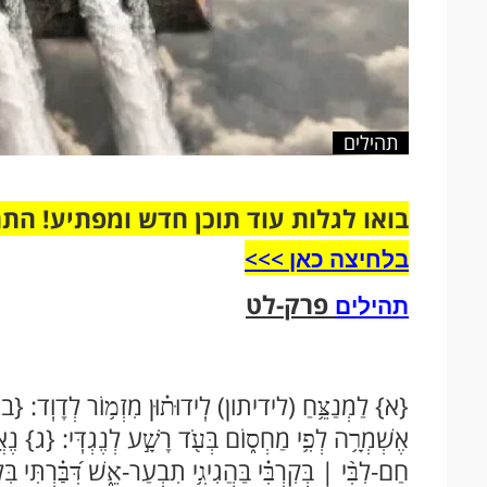
תהילים
בואו לגלות עוד תוכן חדש ומפתיע! הת
בלחיצה כאן >>>​
פרק-לט
תהילים
{א} לַמְנַצֵּ֥חַ (לידיתון) לִֽידוּת֗וּן מִזְמ֥וֹר לְדָוִֽד: {ב} אָ
אֶשְׁמְרָ֥ה לְפִ֥י מַחְס֑וֹם בְּעֹ֖ד רָשָׁ֣ע לְנֶגְדִּֽי: {ג} נֶאֱלַ
חַם-לִבִּ֨י | בְּקִרְבִּ֗י בַּהֲגִיגִ֥י תִבְעַר-אֵ֑שׁ דִּ֝בַּ֗רְתִּי בִּ