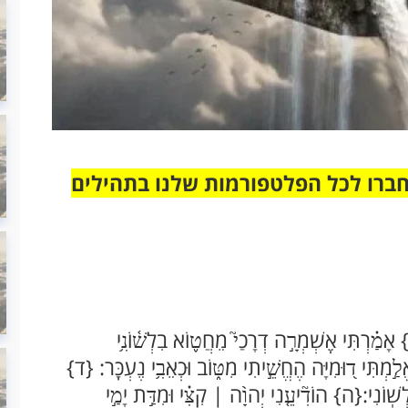
חברו לכל הפלטפורמות שלנו בתהילים
מַ֗רְתִּי אֶֽשְׁמְרָ֣ה דְרָכַי֮ מֵחֲט֪וֹא בִלְשׁ֫וֹנִ֥י
֣מְתִּי ד֭וּמִיָּה הֶחֱשֵׁ֣יתִי מִטּ֑וֹב וּכְאֵבִ֥י נֶעְכָּֽר: {ד}
לְשֽׁוֹנִי:{ה} הוֹדִ֘יעֵ֤נִי יְהוָ֨ה | קִצִּ֗י וּמִדַּ֣ת יָמַ֣י