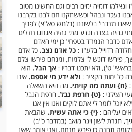
 ונאלמו דומיה ימים רבים וגם החשינו מטוב
אבנו נעכר ונבהל וכששתקנו חם לבנו בקרבנו
ו שאנו מדברי' בלשוננו (בלחש סא''א) לפניך
מתי נהיה בצרה ונדע מתי נהיה אנחנו חדלים
דם כדבר הנמדד בטפחי' כן ימי האדם
חלודה רדוייל בלע''ז :
כל אדם נצב.
כל אדם
, פירשו דונש ל' צלמות, ומנחם פירשו צלם
י' ט'), ולא יתכנו דבריו :
אך הבל.
הוא
 כל ימות הקציר :
ולא ידע מי אספם.
אינו
:
{ח}
ועתה מה קויתי.
מה היא השאלה
י הצילני :
{ט}
חרפת נבל.
חרפת הנבל
יוכל לומר לי אתם לוקים ואנו אין אנו
אים עליהם :
{י}
כי אתה עשית.
שהבאת
, תגרת לשון ויגר מואב (במדבר כ''ב)
תקומה תחנה כן פירש מנחם, ואני אומר שאין