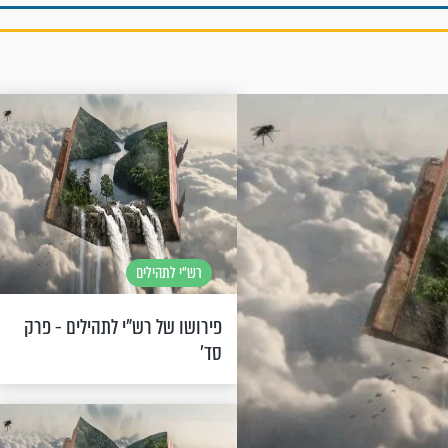
רש"י לתהילים
פירושו של רש"י לתהילים - פרק
סד’