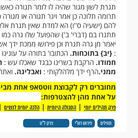
תגרת לשון מגור שהיה לו לומר תגורה כאשר 
תרומה תלונה כן אמר ויגר תגורה או מגורה כ
להם (ישעיה ס''ו) הא למדת שאין תגרת אלא
תתגרו בם (דברי' ב') שהפועל שלו גרה כמו
יאמר מן גרה תגרת וכן פירושו ממכת ידך אש
:
{יב}
בתוכחות.
הכתובו' בתורה על עונינו ש
חמודו.
הרקבת בשרינו כבגד שאכלו עש :
ח
ממני.
הרף ידך מלהלקותי :
ואבליגה.
ואתחז
על אחת מהן להצטרפות:
|
|
|
פרק תהילים יומי
הסגולה היומית
הלכה יומית לנשים
תהילים
פירוש רש"י
פרק ל"ט