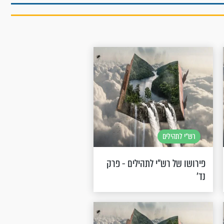
רש"י לתהילים
פירושו של רש"י לתהילים - פרק
נד’