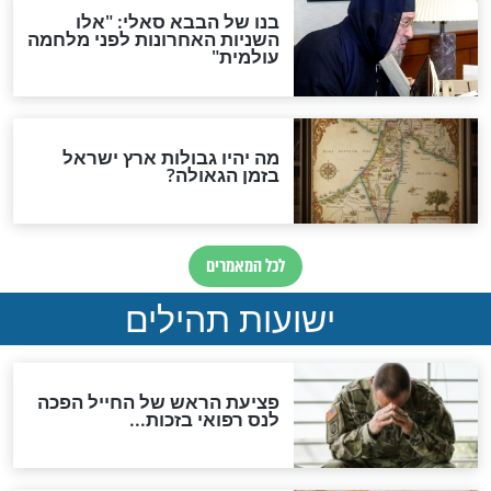
לכל המאמרים
ות להמתקת הדינים וביטול
גזרות
סגולת ע"ב שמות הקודש