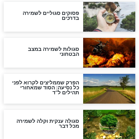
לכל המאמרים
מיסטיקה וקבלה
הרב שמואל אליהו: זה המפתח
לגאולה
זהו החוק הקוסמי שמחייב את
חורבנה של איראן לפי ספר
הזוהר הקדוש