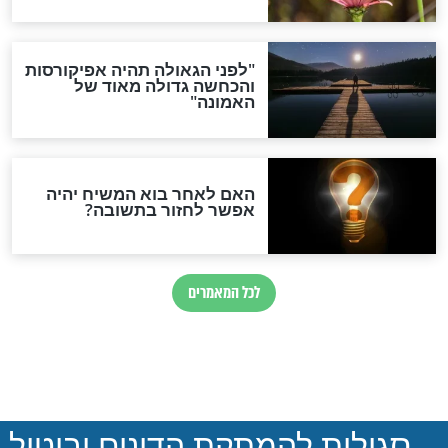
חדשות יהדות
הותר לפרסום: לוחמי מילואים
נהרגו בדרום לבנון
ההסכם החשאי של טראמפ
ואיראן: בלי שקיפות ועם הרבה
סימני שאלה
המסמך האבוד שנחשף
במרתפי מוסקבה: כתב היד
הנדיר של הרשב"ם התגלה