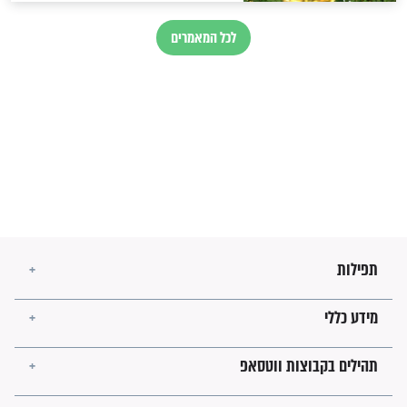
בנו של הבבא סאלי: "אלו
השניות האחרונות לפני מלחמה
עולמית"
מה יהיו גבולות ארץ ישראל
בזמן הגאולה?
לכל המאמרים
ישועות תהילים