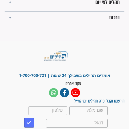
פציעת הראש של החייל הפכה
לנס רפואי בזכות...
"משהו בתוכי ידע שההריון הזה
זקוק לתפילות": סיפור ישועה
מדהים בזכות התפילות מדי יום
"אשמח שתודיעו למתפללים
עלינו שהקב"ה שמע לתפילות
וחתמתי על חוזה עבודה אחרי
שנתיים של חיפוש!"
"לא להתייאש חס ושלום, גם