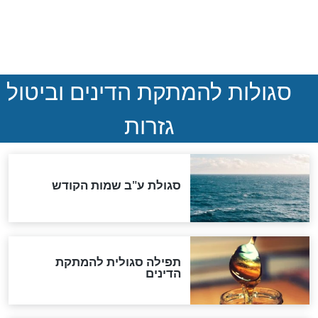
ההסכם החשאי של טראמפ
ואיראן: בלי שקיפות ועם הרבה
סימני שאלה
המסמך האבוד שנחשף
במרתפי מוסקבה: כתב היד
הנדיר של הרשב"ם התגלה
שורדת השואה שחוגגת 100:
"מודה לקב"ה על כל השנים"