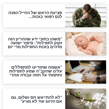
ות להמתקת הדינים וביטול
גזרות
סגולת ע"ב שמות הקודש
תפילה סגולית להמתקת
הדינים