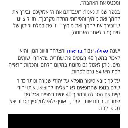
במלח וקיתון של מים מבטלתן" – כך אומרת
ת
ממשיכה: "תנו רבנן י"ג דברים נאמרו בפת
לת מן החמה, ומן הצנה, ומן הזיקין, ומן
ומחכימת פתי, וזוכה בדין, ללמוד תורה וללמד
מעין, ותלמודו מתקיים בידו, ואין בשרו מעלה
קק לאשתו ואינו מתאווה לאשה אחרת, והורגת
ני מעים, ויש אומרים אף מוציא את הקנאה
ת האהבה".
ת נאמר: "ועבדתם את ה' אלוקיכם, ובירך את
מימיך והסירותי מחלה מקרבך". חז"ל ציינו
ת לחמך ואת מימיך" - זו פת במלח וקיתון של
 לאחר הארוחה).
עבור
והצלחה וזיווג הגון, והיא
לה
בריאות