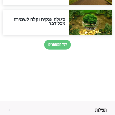
הרב שמואל אליהו: זה המפתח
לגאולה
זהו החוק הקוסמי שמחייב את
חורבנה של איראן לפי ספר
הזוהר הקדוש
בנו של הבבא סאלי: "אלו
השניות האחרונות לפני מלחמה
עולמית"