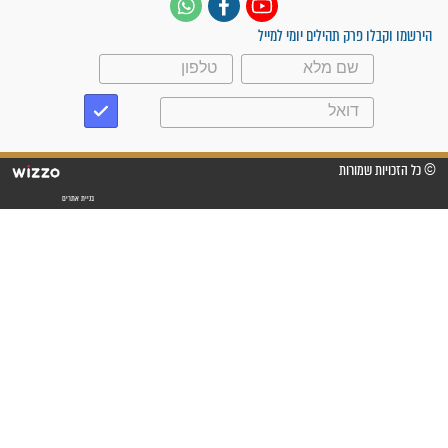
מדהים בזכות התפילות מדי יום
"אשמח שתודיעו למתפללים
עלינו שהקב"ה שמע לתפילות
וחתמתי על חוזה עבודה אחרי
שנתיים של חיפוש!"
"לא להתייאש חס ושלום, גם
אם הזיווג עוד לא מגיע"
לכל המאמרים