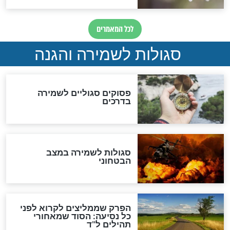
תפילה סגולית להמתקת
הדינים
סגולה גדולה לבטול הגזרות
סגולה למתוק הדינים
כשממשמשים ובאים
לכל המאמרים