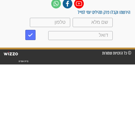
"משהו בתוכי ידע שההריון הזה
זקוק לתפילות": סיפור ישועה
מדהים בזכות התפילות מדי יום
"אשמח שתודיעו למתפללים
עלינו שהקב"ה שמע לתפילות
וחתמתי על חוזה עבודה אחרי
שנתיים של חיפוש!"
"לא להתייאש חס ושלום, גם
אם הזיווג עוד לא מגיע"