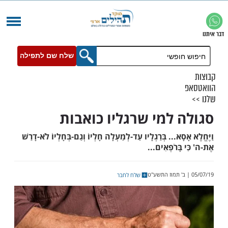
שלח שם לתפילה
 למי שרגליו כואבות
ָא... בְּרַגְלָיו עַד-לְמַעְלָה חָלְיוֹ וְגַם-בְּחָלְיוֹ לֹא-דָרַשׁ
בָּרֹפְאִים...
שלח לחבר