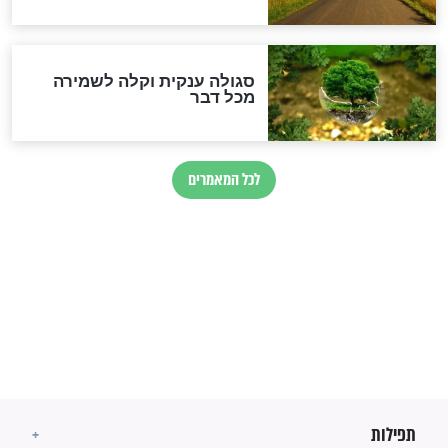
מיסטיקה וקבלה
הרב שמואל אליהו: זה המפתח
לגאולה
זהו החוק הקוסמי שמחייב את
חורבנה של איראן לפי ספר
הזוהר הקדוש
בנו של הבבא סאלי: "אלו
השניות האחרונות לפני מלחמה