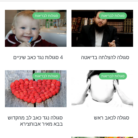
 רגליים
רי תוכן בנושא סגולות לבריאות