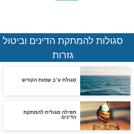
הותר לפרסום: לוחמי מילואים
נהרגו בדרום לבנון
ההסכם החשאי של טראמפ
ואיראן: בלי שקיפות ועם הרבה
סימני שאלה
המסמך האבוד שנחשף
במרתפי מוסקבה: כתב היד
הנדיר של הרשב"ם התגלה