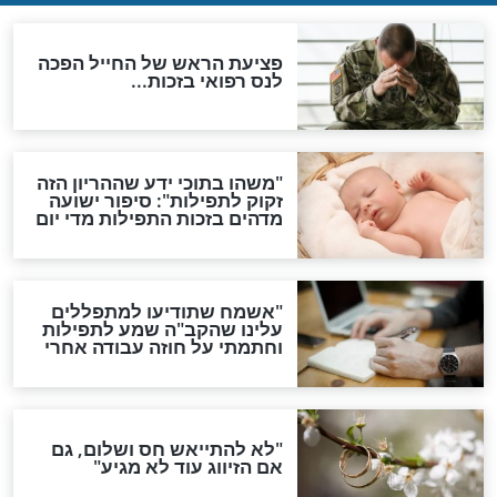
ות להמתקת הדינים וביטול
גזרות
סגולת ע"ב שמות הקודש