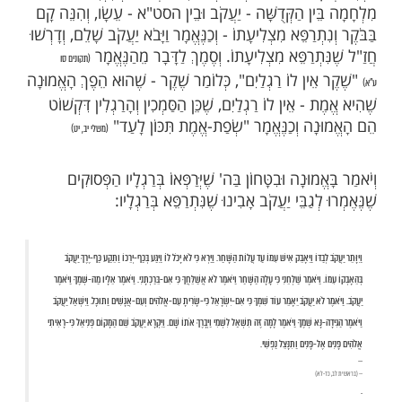
פֶר "מִדְרַשׁ פִּנְחָס" לְרַבִּי פִּנְחָס מִקּוֹרִיץ זיע"א
(דף ל"ח
ם נוֹפֵל הָאָדָם בֶּאֱמוּנָתוֹ בָּא לִידֵי כְּאֵב רַגְלַיִם, כִּי
ַגְלַיִם מַעֲמִידִין אֶת הַגּוּף כֵּן הָאֱמוּנָה מַעֲמִידָה אֶת
ָמְדוֹ, וְהַמִּתְחַזֵּק בֶּאֱמוּנָה מֵבִיא רְפוּאָה לְרַגְלָיו.
 בַּיַּעֲקֹב אָבִינוּ כְּשֶׁהַמַּלְאָךְ - שָׂרוֹ שֶׁל עֵשָׂו נֶאֱבַק
נֶאֱמַר: "וַתֵּקַע כַּף-יֶרֶךְ יַעֲקֹב בְּהֵאָבְקוֹ עִמּוֹ" -
ב צוֹלֵעַ עַל יְרֵכוֹ, וְכַמּוּבָא בַּחֲזַ"ל שֶׁהָיְתָה זוֹ
ֵין הַקְּדֻשָּׁה - יַעֲקֹב וּבֵין הסט"א - עֵשָׂו, וְהִנֵּה קָם
תְרַפֵּא מִצְלִיעָתוֹ - וְכַנֶּאֱמָר וַיָּבֹא יַעֲקֹב שָׁלֵם, וְדָרְשׁוּ
תְרַפֵּא מִצְלִיעָתוֹ. וְסֶמֶךְ לַדָּבָר מֵהַנֶּאֱמָר
(תקונים סו
ֵין לוֹ רַגְלַיִם", כְּלוֹמַר שֶׁקֶר - שֶׁהוּא הֵפֶךְ הָאֱמוּנָה
- אֵין לוֹ רַגְלַיִם, שֶׁכֵּן הַסַּמְכִין וְהָרַגְלִין דִּקְשׁוֹט
ָה וְכַנֶּאֱמָר "שְׂפַת-אֱמֶת תִּכּוֹן לָעַד"
(משלי יב, יט)