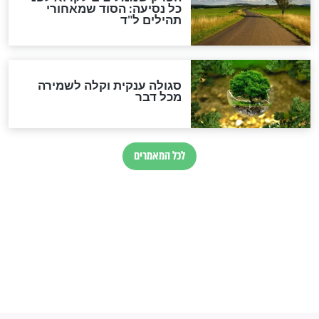
הרב שמואל אליהו: זה המפתח
לגאולה
זהו החוק הקוסמי שמחייב את
חורבנה של איראן לפי ספר
הזוהר הקדוש
בנו של הבבא סאלי: "אלו
השניות האחרונות לפני מלחמה
עולמית"