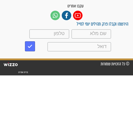
"משהו בתוכי ידע שההריון הזה
זקוק לתפילות": סיפור ישועה
מדהים בזכות התפילות מדי יום
"אשמח שתודיעו למתפללים
עלינו שהקב"ה שמע לתפילות
וחתמתי על חוזה עבודה אחרי
שנתיים של חיפוש!"
"לא להתייאש חס ושלום, גם
אם הזיווג עוד לא מגיע"