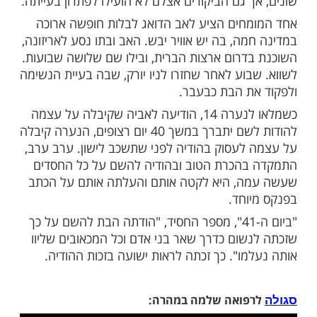
ות עוד תוכן חדש ומפתיע! התחברו לכל
מות שלנו בתהילים
בלחיצה כאן >>>​
כשמלאו לבתו של יהודי חסיד מניו יורק 4, החלה לסבול
שימה. האב הדואג מצא עצמו נודד מרופא
משך שנים ארוכות. איש מן הרופאים לא הצליח
 מקור הבעיה ולרפאה. הוא הופנה למומחים
 גם הביקורים אצלם לא הועילו לפתרון בעייתה.
חים הציע לאב הדואג לבלות חופשה ארוכה
ה, בה יש אוויר יבש. האב ובתו נסע לאריזונה,
דרום ארצות הברית, ובילו שם שלושה שבועות.
בוע לאחר שחזרו לניו יורק, שבה בעיית הנשימה
ת הבת כבעבר.
כשמלאו לנערה 14, הודיעה לאביה שקיבלה על עצמה