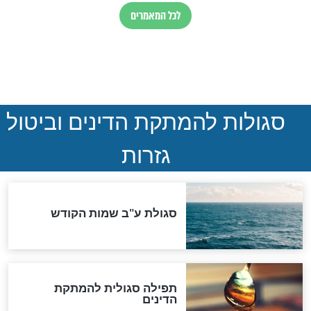
נהרגו בדרום לבנון
ההסכם החשאי של טראמפ
ואיראן: בלי שקיפות ועם הרבה
סימני שאלה
המסמך האבוד שנחשף
במרתפי מוסקבה: כתב היד
הנדיר של הרשב"ם התגלה
שורדת השואה שחוגגת 100:
"מודה לקב"ה על כל השנים"