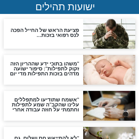
ות להמתקת הדינים וביטול
גזרות
סגולת ע"ב שמות הקודש
תפילה סגולית להמתקת
הדינים