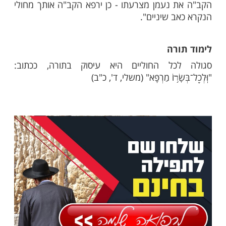
וקינו מלך העולם אשר קדשנו במצוותיו וציוונו
ציצית", יכוון בעת אמירת המילים "להתעטף
על האותיות ל"ב, אשר הן ראשי התיבות של
שקולות נגד ל"ב נתיבות חכמה.
של רבי נחמן מברסלב
 מברסלב אמרי כי החוזר על משפט זה מול הירח
כור לטוב היה מהלך בדרך ופגע בו איש אחד
רבי, יש לי כאב שיניים', והשיב לו: 'כשם שריפא
 נעמן מצרעתו - כן ירפא הקב"ה אותך מחולי
ב שיניים".