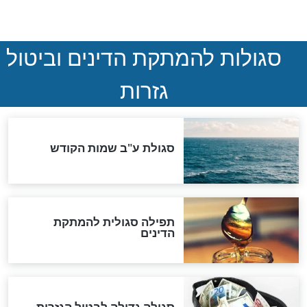
המסמך האבוד שנחשף
במרתפי מוסקבה: כתב היד
הנדיר של הרשב"ם התגלה
שורדת השואה שחוגגת 100:
"מודה לקב"ה על כל השנים"
"נביא בעיר": מכירת המחלה
לגוי והוספת השם חזקיהו
לרפואת הרב דב הכהן קוק
לכל המאמרים