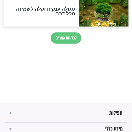
זהו החוק הקוסמי שמחייב את
חורבנה של איראן לפי ספר
הזוהר הקדוש
בנו של הבבא סאלי: "אלו
השניות האחרונות לפני מלחמה
עולמית"
מה יהיו גבולות ארץ ישראל
בזמן הגאולה?