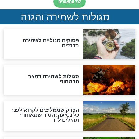
סגולה למתוק הדינים
כשממשמשים ובאים
לכל המאמרים
מיסטיקה וקבלה
הרב שמואל אליהו: זה המפתח
לגאולה