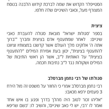
ת ברכת קידוש הלבנה
מר רבי יעקב ישראל קנייבסקי זצ"ל (הסטייפלר
רבנית בת שבע קנייבסקי ע"ה: סגולה גדולה
 בעת קידוש הלבנה, אחרי ,כשם שאני רוקד, כך
כל אויבי לנגוע בי לרעה" להוסיף ולהגיד: "ולא
אב שיניים"
מספרת כי כשסבלה מכאב שיניים עז הוסיף
 הקדוש את שמה לברכת קידוש הלבנה בנוסח
על, וכאבי השיניים שלה חלפו.
גולות ישראל' מובאת סגולה להעברת כאבי
 לאחר שמתעטף אדם בציצית ומברך "'ברוך