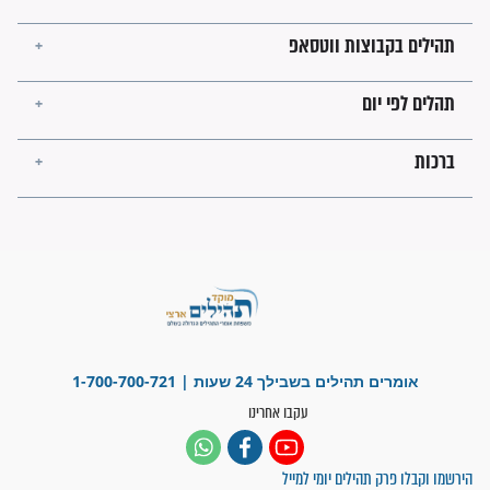
לכל המאמרים
ישועות תהילים
פציעת הראש של החייל הפכה
לנס רפואי בזכות...
"משהו בתוכי ידע שההריון הזה
זקוק לתפילות": סיפור ישועה
מדהים בזכות התפילות מדי יום