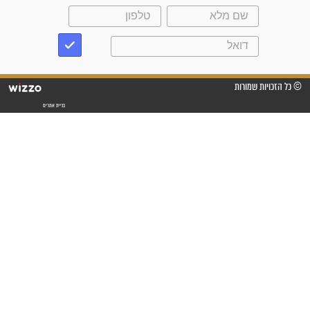
"אשמח שתודיעו למתפללים
עלינו שהקב"ה שמע לתפילות
וחתמתי על חוזה עבודה אחרי
שנתיים של חיפוש!"
"לא להתייאש חס ושלום, גם
אם הזיווג עוד לא מגיע"
לכל המאמרים
סגולות לשמירה והגנה