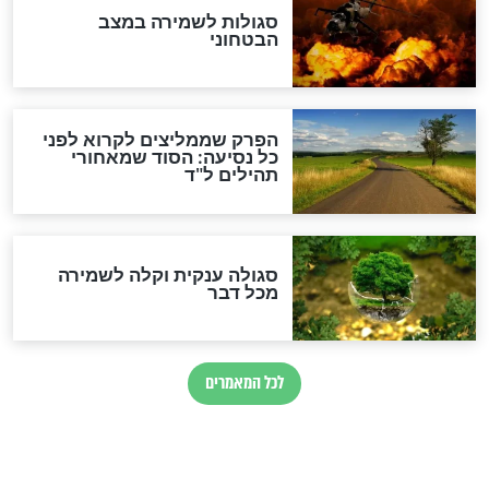
סגולה למתוק הדינים
כשממשמשים ובאים
לכל המאמרים
מיסטיקה וקבלה
הרב שמואל אליהו: זה המפתח
לגאולה