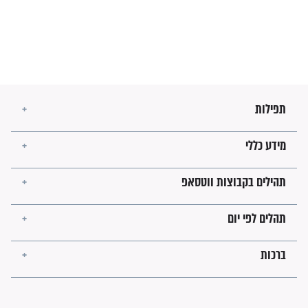
זהו החוק הקוסמי שמחייב את
חורבנה של איראן לפי ספר
הזוהר הקדוש
בנו של הבבא סאלי: "אלו
השניות האחרונות לפני מלחמה
עולמית"
מה יהיו גבולות ארץ ישראל
בזמן הגאולה?