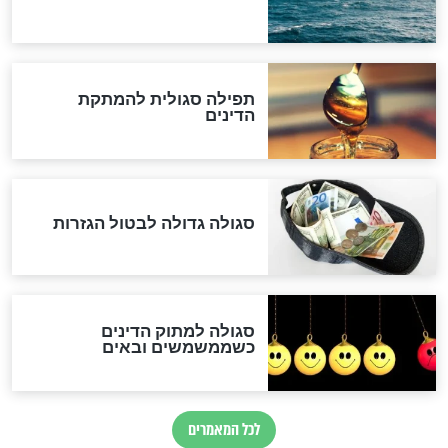
המסמך האבוד שנחשף
במרתפי מוסקבה: כתב היד
הנדיר של הרשב"ם התגלה
שורדת השואה שחוגגת 100:
"מודה לקב"ה על כל השנים"
לכל המאמרים
אחרית הימים