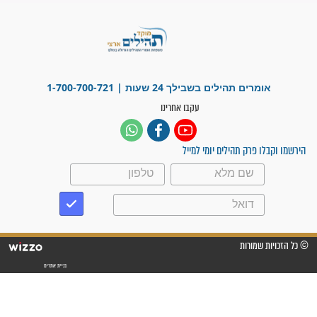
לכל המאמרים
ישועות תהילים
פציעת הראש של החייל הפכה
לנס רפואי בזכות...
"משהו בתוכי ידע שההריון הזה
זקוק לתפילות": סיפור ישועה
מדהים בזכות התפילות מדי יום