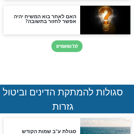
קיהו המלך כשהיה
סְגֻלַּת בִּרְכַּת "אֲשֶׁר יָצַר"
פא - סגולה
בְּכַוָּנָה בְּהַמְלָצַת הָרַבָּנִית
קַנְיֶבְסְקִי
חדשות יהדות
הותר לפרסום: לוחמי מילואים
נהרגו בדרום לבנון
ההסכם החשאי של טראמפ
ואיראן: בלי שקיפות ועם הרבה
סימני שאלה