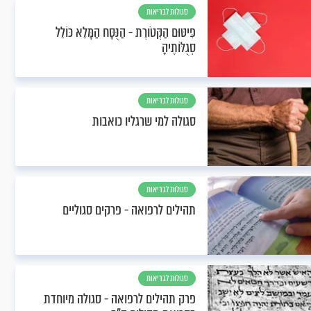
סגולות לבריאות
פִּיטּוּם הַקְּטֹורֶת - הַנֻּסָּח הַמָּלֵא כּוֹלֵל
סְגֻלּוֹתֶיהָ
סגולות לבריאות
סגולה למי שרגליו כואבות
סגולות לבריאות
תהילים לרפואה - פרקים סגוליים
סגולות לבריאות
פרק תהילים לרפואה - סגולה מיוחדת