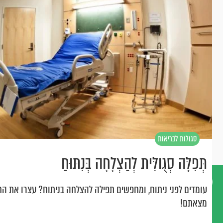
סגולות לבריאות
תְּפִלָּה סְגֻולִּית לְהַצְלָחָה בְּנִתּוּחַ
עומדים לפני ניתוח, ומחפשים תפילה להצלחה בניתוח? עצרו את הח
מצאתם!
דברו
איתנו