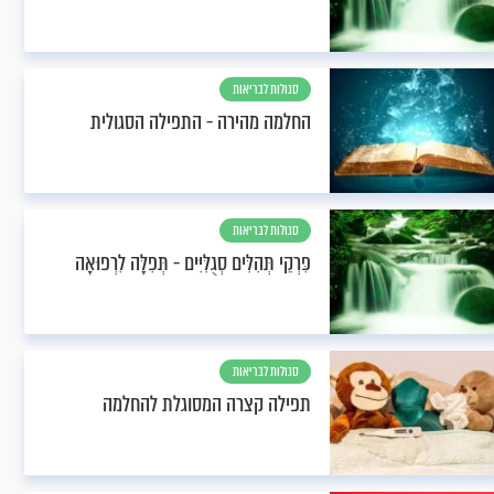
סגולות לבריאות
החלמה מהירה - התפילה הסגולית
סגולות לבריאות
פִּרְקֵי תְּהִלִּים סְגֻלִּיִּים - תְּפִלָּה לִרְפוּאָה
סגולות לבריאות
תפילה קצרה המסוגלת להחלמה