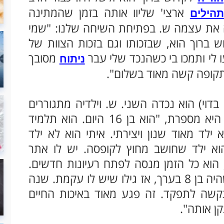
ארצי' שליוו אותה בזמן שהמתינה
תהילים
ה את עצמה ש. בפתיחת השיחה שלנו: "שמי
 ברוך הוא, שבזכותו וגם בזכות הצוות של
ו לי ותמכו בי כשהנכד שלי עבר
מסובך
ניתוח
תקופה קשה מאוד בשלום".
דוי) הוא נכדה השני. ש. וילדיה מתגוררים
בשפלה בערים שונות. "איתי, הנכד שלי", היא מספרת, "הוא בן 16 היום. הוא תלמיד
 ילד מאוד שנון ויצירתי. איתי הוא לא ילד
א ילד שחושב מחוץ לקופסה. יש לו אתר
 הוא כל הזמן מנסה לפתח רעיונות חדשים.
הבעיה הרפואית שלו אובחנה לראשונה כשהיה בן 8 בערך, אז גילו שיש לו עקמת. שנה
שה לתפקד. זה פגע מאוד באיכות החיים
קן אותה".