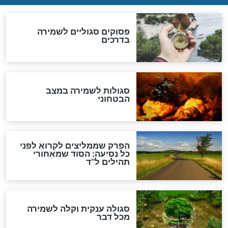
לכל המאמרים
מיסטיקה וקבלה
הרב שמואל אליהו: זה המפתח
לגאולה
זהו החוק הקוסמי שמחייב את
חורבנה של איראן לפי ספר
הזוהר הקדוש