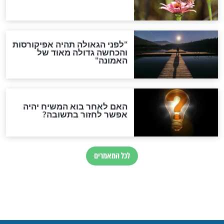
חדשות יהדות
הותר לפרסום: לוחמי מילואים
נהרגו בדרום לבנון
ההסכם החשאי של טראמפ
ואיראן: בלי שקיפות ועם הרבה
סימני שאלה
המסמך האבוד שנחשף
במרתפי מוסקבה: כתב היד
הנדיר של הרשב"ם התגלה