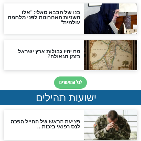
לכל המאמרים
ות להמתקת הדינים וביטול
גזרות
סגולת ע"ב שמות הקודש