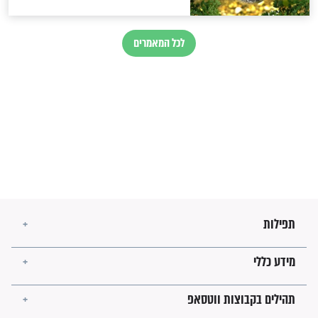
בנו של הבבא סאלי: "אלו
השניות האחרונות לפני מלחמה
עולמית"
מה יהיו גבולות ארץ ישראל
בזמן הגאולה?
לכל המאמרים
ישועות תהילים