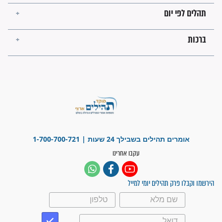
פציעת הראש של החייל הפכה
לנס רפואי בזכות...
"משהו בתוכי ידע שההריון הזה
זקוק לתפילות": סיפור ישועה
מדהים בזכות התפילות מדי יום
"אשמח שתודיעו למתפללים
עלינו שהקב"ה שמע לתפילות
וחתמתי על חוזה עבודה אחרי
שנתיים של חיפוש!"