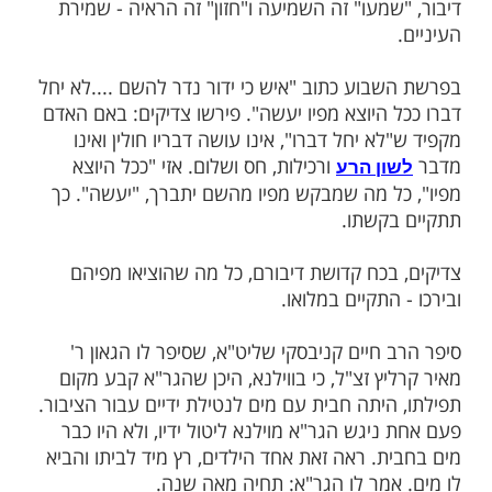
ות עוד תוכן חדש ומפתיע! התחברו לכל
מות שלנו בתהילים
בלחיצה כאן >>>​
טרות בשלושת השבועות לפני ט' באב הן:
הו, שמעו דבר ד', וחזון ישעיהו. אומר הרבי ר'
בשיץ, שהדבר בא להגיד לנו מה עלינו לתקן.
ירות שהכי הרבה נכשלים בהם "דברי" מלשון
מעו" זה השמיעה ו"חזון" זה הראיה - שמירת
בוע כתוב "איש כי ידור נדר להשם ....לא יחל
 היוצא מפיו יעשה". פירשו צדיקים: באם האדם
א יחל דברו", אינו עושה דבריו חולין ואינו
ורכילות, חס ושלום. אזי "ככל היוצא
ן הרע
ל מה שמבקש מפיו מהשם יתברך, "יעשה". כך