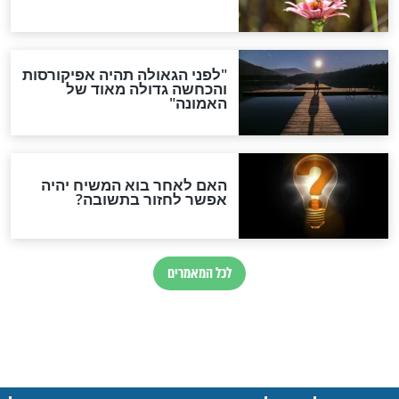
ההסכם החשאי של טראמפ
ואיראן: בלי שקיפות ועם הרבה
סימני שאלה
המסמך האבוד שנחשף
במרתפי מוסקבה: כתב היד
הנדיר של הרשב"ם התגלה
שורדת השואה שחוגגת 100:
"מודה לקב"ה על כל השנים"