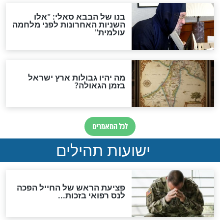
ות להמתקת הדינים וביטול
גזרות
סגולת ע"ב שמות הקודש
תפילה סגולית להמתקת
הדינים