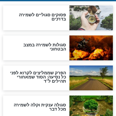
לגאולה
זהו החוק הקוסמי שמחייב את
חורבנה של איראן לפי ספר
הזוהר הקדוש
בנו של הבבא סאלי: "אלו
השניות האחרונות לפני מלחמה
עולמית"
מה יהיו גבולות ארץ ישראל
בזמן הגאולה?