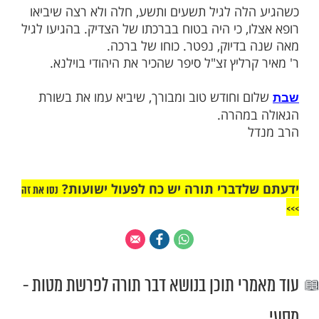
קשתו.
בכח קדושת דיבורם, כל מה שהוציאו מפיהם
התקיים במלואו.
חיים קניבסקי שליט"א, שסיפר לו הגאון ר'
ץ זצ"ל, כי בווילנא, היכן שהגר"א קבע מקום
היתה חבית עם מים לנטילת ידיים עבור הציבור.
יגש הגר"א מוילנא ליטול ידיו, ולא היו כבר
ת. ראה זאת אחד הילדים, רץ מיד לביתו והביא
אמר לו הגר"א: תחיה מאה שנה.
לה לגיל תשעים ותשע, חלה ולא רצה שיביאו
, כי היה בטוח בברכתו של הצדיק. בהגיעו לגיל
בדיוק, נפטר. כוחו של ברכה.
רליץ זצ"ל סיפר שהכיר את היהודי בוילנא
.