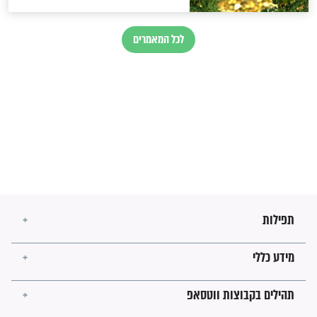
לכל המאמרים
ישועות תהילים
פציעת הראש של החייל הפכה
לנס רפואי בזכות...
"משהו בתוכי ידע שההריון הזה
זקוק לתפילות": סיפור ישועה
מדהים בזכות התפילות מדי יום