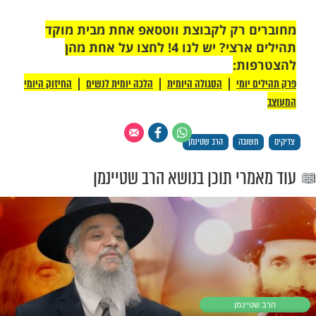
 כל ילד, כשענה את תשובתו, קיבל סוכריה
שהגיע תורו של ילד זה - הוא לא ידע את
 הרב אהרון לייב שאל אותו שאלה קלה
ב לא ידע הילד לענות. משכך, גדול הדור שאל
 יותר קלה, ושוב לא ידע הילד. כשהסתיימה
 לכולם היתה סוכריה חוץ מהילד הזה. תוך
יצאו מהחדר ביראת כבוד, הרב אהרון לייב סימן
ת אליו. הוא אמר לו - "בתורה וביידישקייט
בלים שכר לפי המאמץ, לא לפי התוצאות. כל
תאמצו לענות על שאלה אחת, ולכן הם קבלו
סוכריה אחת. אבל אתה התאמצת ב-3 שאלות, ולכן אתה
לעילוי נשמת הרב אהרון לייב שטיינמן
הילים