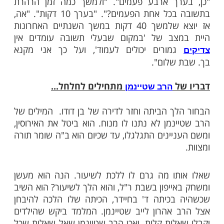
ם האייפון שלו.
ריים אביו ניגש אליו והזמין אותו להצטרף
הוא הולך אליו, אותו ימסור הרב אהרון לייב
זצ"ל.
יע, הבחור הסכים. אחרי השיעור הביא אותו
 שטיינמן להגיד
שלום, והודיע לגדול הדור
שבת
צער בנו אינו שומר שבת. הרב שטיינמן הביט
, "כמה זמן אינך שומר שבת?". הבחור ענה
. "ובמשך הזמן הזה היה לך הרהור תשובה?"
רך ארבע פעמים". "ולמשך כמה זמן הרהרת
בתשובה בכל אחת הפעמים?". "בערך 10 דקות". "אה,
אז יוצא שלמשך 40 דקות במשך השנתיים האחרונות
צב של 'במקום שבעלי תשובה עומדים אין