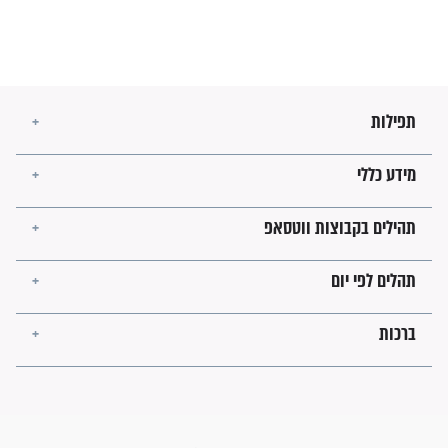
מה יהיו גבולות ארץ ישראל
בזמן הגאולה?
לכל המאמרים
ישועות תהילים
פציעת הראש של החייל הפכה
לנס רפואי בזכות...