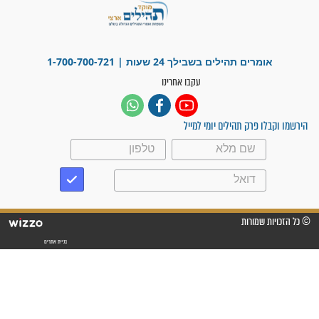
"משהו בתוכי ידע שההריון הזה
זקוק לתפילות": סיפור ישועה
מדהים בזכות התפילות מדי יום
"אשמח שתודיעו למתפללים
עלינו שהקב"ה שמע לתפילות
וחתמתי על חוזה עבודה אחרי
שנתיים של חיפוש!"
"לא להתייאש חס ושלום, גם
אם הזיווג עוד לא מגיע"