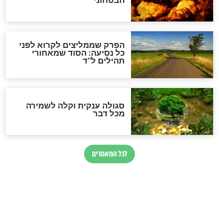
הרב שמואל אליהו: זה המפתח
לגאולה
זהו החוק הקוסמי שמחייב את
חורבנה של איראן לפי ספר
הזוהר הקדוש
בנו של הבבא סאלי: "אלו
השניות האחרונות לפני מלחמה
עולמית"