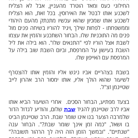
ן
ות עוד תוכן חדש ומפתיע! התחברו לכל
מות שלנו בתהילים
בלחיצה כאן >>>​
י ברק, למרבה הצער, עזב את היהדות ועבר
 עם בן דודו החילוני. למרבה הצער, העניינים
והוא התארס עם בחורה לא יהודיה. בן דודו
 כעס ומאד הוטרד מהעניין, אבל לא הצליח
תו לבטל את האירוסין. בכל זאת, הוא הצליח
תו שמכיון שהוא עכשיו מתנתק מהעם היהודי
 - לפחות שילך ,ויגיד להוריו בשיחה פנים מול
התוכניות שלו. הבחור השתכנע והזמין את עצמו
 הוריו לפי "התנאים שלו". הוא בילה את ליל
שון על המרפסת, וביום השבת שוב בילה על