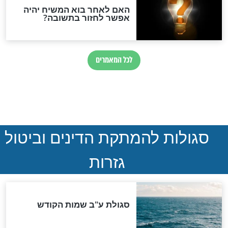
נהרגו בדרום לבנון
ההסכם החשאי של טראמפ
ואיראן: בלי שקיפות ועם הרבה
סימני שאלה
המסמך האבוד שנחשף
במרתפי מוסקבה: כתב היד
הנדיר של הרשב"ם התגלה
שורדת השואה שחוגגת 100: