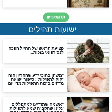
ות להמתקת הדינים וביטול
גזרות
סגולת ע"ב שמות הקודש
תפילה סגולית להמתקת
הדינים