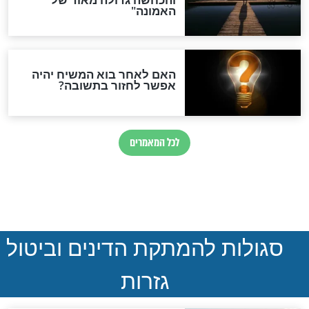
נהרגו בדרום לבנון
ההסכם החשאי של טראמפ
ואיראן: בלי שקיפות ועם הרבה
סימני שאלה
המסמך האבוד שנחשף
במרתפי מוסקבה: כתב היד
הנדיר של הרשב"ם התגלה
שורדת השואה שחוגגת 100: