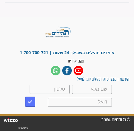
"משהו בתוכי ידע שההריון הזה
זקוק לתפילות": סיפור ישועה
מדהים בזכות התפילות מדי יום
"אשמח שתודיעו למתפללים
עלינו שהקב"ה שמע לתפילות
וחתמתי על חוזה עבודה אחרי
שנתיים של חיפוש!"
"לא להתייאש חס ושלום, גם
אם הזיווג עוד לא מגיע"