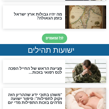
ות להמתקת הדינים וביטול
גזרות
סגולת ע"ב שמות הקודש
תפילה סגולית להמתקת
הדינים