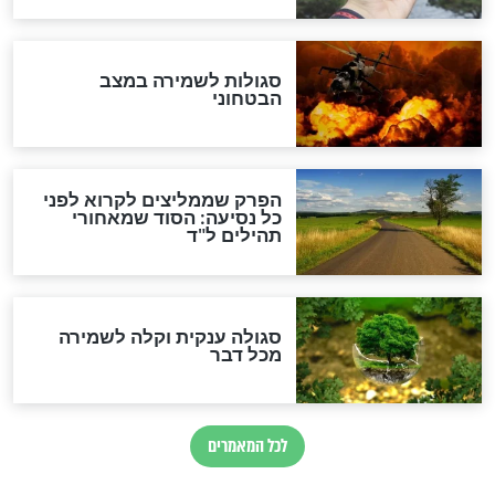
הרב שמואל אליהו: זה המפתח
לגאולה
זהו החוק הקוסמי שמחייב את
חורבנה של איראן לפי ספר
הזוהר הקדוש
בנו של הבבא סאלי: "אלו
השניות האחרונות לפני מלחמה
עולמית"