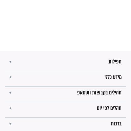
מה יהיו גבולות ארץ ישראל
בזמן הגאולה?
לכל המאמרים
ישועות תהילים
פציעת הראש של החייל הפכה
לנס רפואי בזכות...