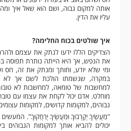
אותה למקום גבוה, ושם הוא שאל איך ומה, 
עליו את הדין.
איך שולטים בכוח החלימה?
הצדיקים הללו ידעו לנתק את עצמם ולהרג
את הנפש, אך היא הייתה נותרת תפוסה בח
ומי שלא יודע, וחותך ומנתק את זה, חס ו
במקרה, שנשמתו הולכת לשם אך לא הו
למחשבות של טומאה, למחשבות לא טובות.
מוחלט. אדם יכול לקחת את עצמו עם טובה
גבוהים, למקומות קדושים, למקומות עצומים
"מַעֲשֶׂיךָ יְקָרְבוּךָ וּמַעֲשֶׂיךָ יְרַחֲקוּךָ"
יכולים להביא אותך למקומות הגבוהים בי