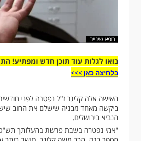
רופא שיניים
בואו לגלות עוד תוכן חדש ומפתיע! הת
בלחיצה כאן >>>​
האישה אלה קליגר ז"ל נפטרה לפני חודשים 
ביקשה מאחד מבניה שישלם את החוב שיש ל
הנביא בירושלים.
"אמי נפטרה בשבת פרשת בהעלותך תש"פ ו
מספר בנה, הרב משה קליגר, תושב ביתר עי