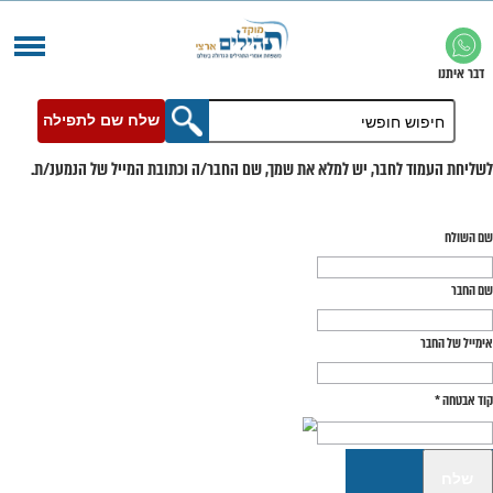
שלח שם לתפילה
בר, יש למלא את שמך, שם החבר/ה וכתובת המייל של הנמענ/ת.