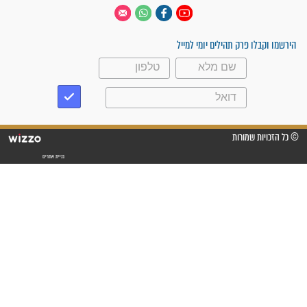
 יום
עקבו אחרינו
ק תהילים יומי למייל