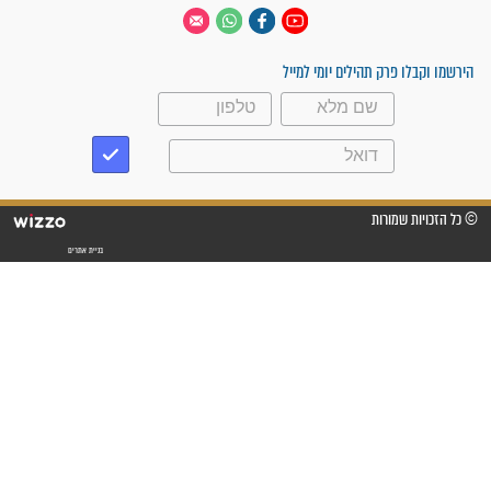
 יום
עקבו אחרינו
ק תהילים יומי למייל