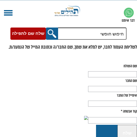
שלח שם לתפילה
בר, יש למלא את שמך, שם החבר/ה וכתובת המייל של הנמענ/ת.