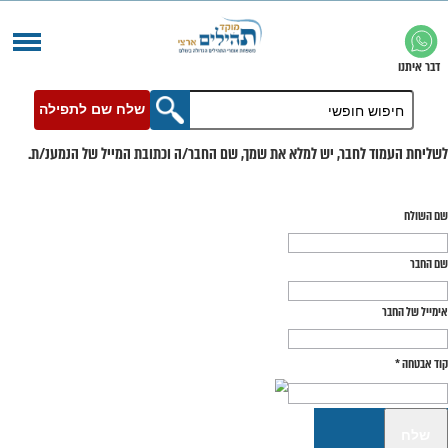
שלח שם לתפילה
בר, יש למלא את שמך, שם החבר/ה וכתובת המייל של הנמענ/ת.