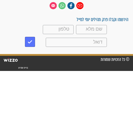
 יום
עקבו אחרינו
ק תהילים יומי למייל