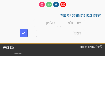
 יום
עקבו אחרינו
ק תהילים יומי למייל