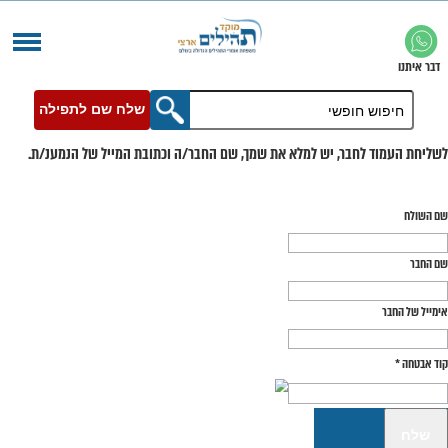
שלח שם לתפילה
בר, יש למלא את שמך, שם החבר/ה וכתובת המייל של הנמענ/ת.