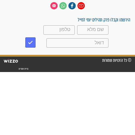
 יום
עקבו אחרינו
ק תהילים יומי למייל