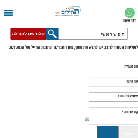
שלח שם לתפילה
בר, יש למלא את שמך, שם החבר/ה וכתובת המייל של הנמענ/ת.