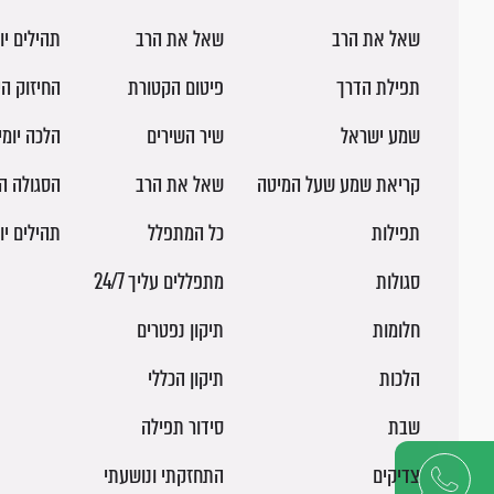
שאל את הרב
שאל את הרב
תהילים יו
תפילת הדרך
פיטום הקטורת
החיזוק הי
שמע ישראל
שיר השירים
הלכה יומ
קריאת שמע שעל המיטה
שאל את הרב
הסגולה ה
תפילות
כל המתפלל
תהילים יו
סגולות
מתפללים עליך 24/7
חלומות
תיקון נפטרים
הלכות
תיקון הכללי
שבת
סידור תפילה
צדיקים
התחזקתי ונושעתי