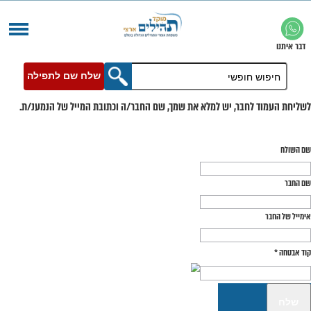
שלח שם לתפילה
בר, יש למלא את שמך, שם החבר/ה וכתובת המייל של הנמענ/ת.