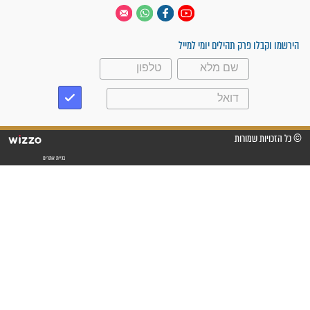
 יום
עקבו אחרינו
ק תהילים יומי למייל