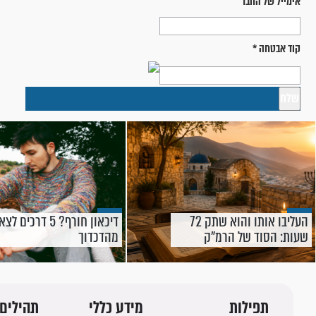
אימייל של החבר
קוד אבטחה
*
העליבו אותו והוא שתק 72
דיכאון חורף? 5 דרכים ל
שעות: הסוד של הרמ"ק
מהדכדוך
שכולנו צריכים היום
תפילות
מידע כללי
תהילים 