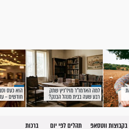
צאת
למה האדמו"ר מויז'ניץ שתק
הוא כעס וסב
רבע שעה בבית מנהל הבנק?
חודשים – עד
שולם מזמן
בקבוצות ווטסאפ
תהלים לפי יום
ברכות