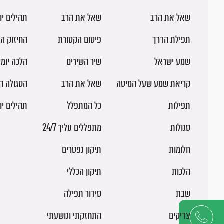
שאל את הרב
שאל את הרב
תהילים יו
תפילת הדרך
פיטום הקטורת
החיזוק הי
שמע ישראל
שיר השירים
הלכה יומ
קריאת שמע שעל המיטה
שאל את הרב
הסגולה ה
תפילות
כל המתפלל
תהילים יו
סגולות
מתפללים עליך 24/7
חלומות
תיקון נפטרים
הלכות
תיקון הכללי
שבת
סידור תפילה
צדיקים
התחזקתי ונושעתי