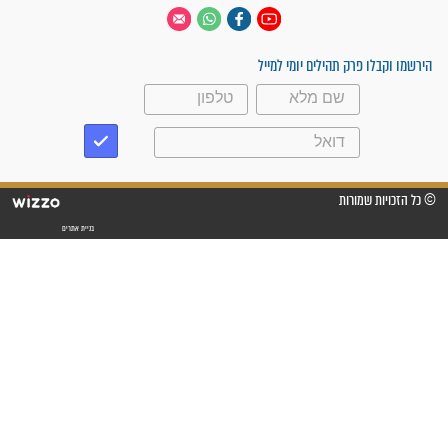
 יום
עקבו אחרינו
ק תהילים יומי למייל