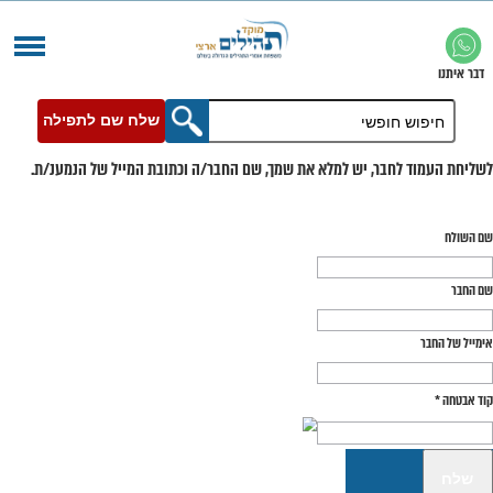
שלח שם לתפילה
בר, יש למלא את שמך, שם החבר/ה וכתובת המייל של הנמענ/ת.