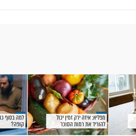
מפליא: איזה ירק זמין יכול
למה בסוף כו
להוריד את רמות הסוכר
קופה?
בחצי?