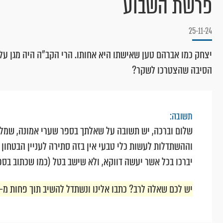
פרשת השבוע
25-11-24
יצחק כמו אברהם טען שאישתו היא אחותו. הרי הקב״ה היה מגן על
הסיבה שהצטרכו לשקר?
תשובה:
שלום וברכה, יש תשובה על שאלתך בספר שערי אמונה, שמלבד 
וההשתדלות לעשות כלי טבעי אין בזה סתירה לעניין הבטחון בה
יברכו בכל אשר יעשה דווקא, ולא שישב בטל (כמו שכתוב בספר
יש לכם שאלה לרב? כתבו אלינו ונשתדל להשיב תוך פחות מ-24 שעות. לשליחת שאלה לחצו