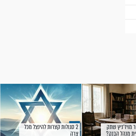
 מויז'ניץ שתק
2 סגולות קצרות להינצל מכל
ת מנהל הבנק?
צרה