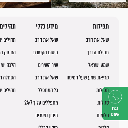
מפרשת השבוע
תפילות
מידע כללי
תהילים 
שאל את הרב
שאל את הרב
תהילים יו
תפילת הדרך
פיטום הקטורת
החיזוק הי
שמע ישראל
שיר השירים
הלכה יומ
קריאת שמע שעל המיטה
שאל את הרב
הסגולה ה
תפילות
כל המתפלל
תהילים יו
סגולות
מתפללים עליך 24/7
דברו
איתנו
חלומות
תיקון נפטרים
הלכות
תיקון הכללי