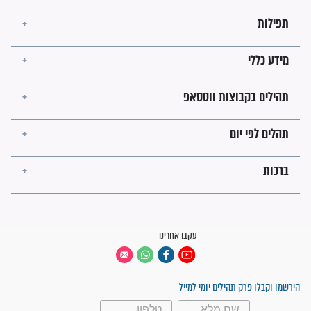
קבוצות ווטסאפ
 יום