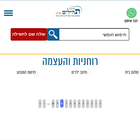
שלח שם לתפילה
רוחניות והעצמה
חינוך ילדים
פרשת השבוע
...
>>
>
10
9
8
7
6
5
4
3
2
1
<
<<