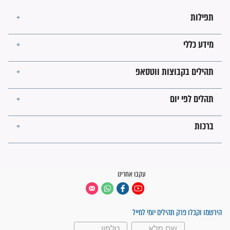
קבוצות ווטסאפ
 יום