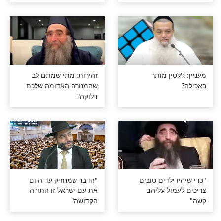
ב יותר: רחמים
לא ייאמן: המכור שהתורה
היתה סם הגמילה שלו
טין מותר
זהירות: מתי שמתם לב
שהמנורה האדומה שלכם