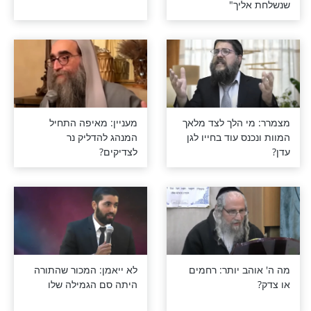
מצא בצער,
גאולה: מה יכול להציל את
כבר גאולה
עם ישראל באחרית הימים?
יך"
 הלך לצד מלאך
מעניין: מאיפה התחיל
ס עוד בחייו לגן
המנהג להדליק נר
לצדיקים?