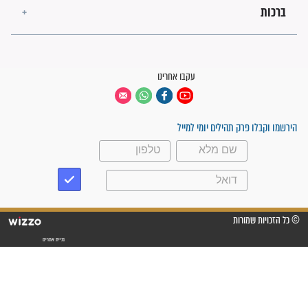
י שמעון בר
על האח השלישי של ר'
אחרית הימים?
אלימלך ור' זושא שמעתם?
חזיר בלילה את
מה עושים עם כל המכות
בזכות האמונה
שנוחתות עלינו?