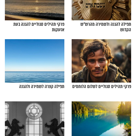
מה, עפ"י החיד"א
תפילה לעזרה ושמירה
 על המשפחה ועל
תְּפִלָּה לִשְׁמִירָה מֵרַבֵּנוּ תָּם