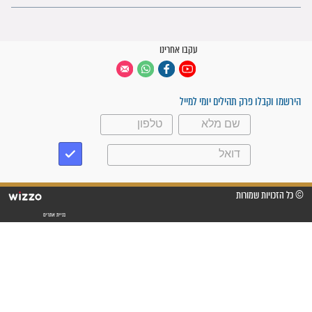
מֵהַמְּקֻבָּל הָרַב יְהוּדָה
סגולה לשמירה ולהגנה מפני גנבים