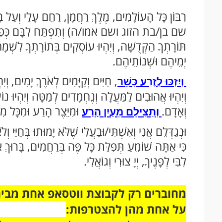
רִבּוֹן כָּל הָעוֹלָמִים, מֶלֶךְ רַחֲמָן, רַחֵם עָלַי וְעַל 
שם בן/בת הזוג ושם אמו/ה) וְתִפְתַּח לִבָּם כְּפִתְחוֹ שֶׁ
תּוֹרָתְךָ הַקְּדֻשָּׁה, וְיִהְיוּ עוֹסְקִים בְּתוֹרָתְךָ לִשְׁמָהּ
יְמֵיהֶם וּשְׁנוֹתֵיהֶם.
, חַיִּים וְקַיָּמִים לְאֹרֶךְ יָמִים, וְי
וְיִזְכּוּ לְזֶרַע כָּשֵׁר
וְיִהְיוּ אֲהוּבִים לַמַּעֲלָה וְנֶחְמָדִים לְמַטָּה וְיִהְיוּ נ
וְאָדָם.
וּמִיֵּצֶר הָרַע וּמִכָּל מִ
וְתַצִּילֵם מֵעַיִן הָרַע
וּנְגַדְּלֵם אֲנִי וְאִשְׁתִּי/וּבַעֲלִי שֶׁלֹּא יָמוּתוּ בְּחַיַּי וְ
כִּי אַתָּה שׁוֹמֵעַ תְּפִלַּת כָּל פֶּה בְּרַחֲמִים, בָּרוּךְ אַת
לִבִּי לְפָנֶיךָ, יְיָ צוּרִי וְגוֹאֲלִי.
על אחת מהן להצטרפות: