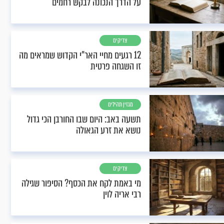
על הדרך הנכונה לבקש רחמים
צדיקים
12 רגעים מחיי האר"י הקדוש שמראים מה
זו השגחה פרטית
מגזין תהילים
תשעה באב: היום שבו החורבן הכי גדול
נושא את זרע הגאולה
צדיקים
מי באמת לקח את הכסף? הסיפור שגילה
רבי אריה לוין