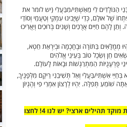
בָּנַי הַנּוֹלָדִים לִי מֵאִשְׁתִּי/מִבַּעֲלִי (יש לומר את
ל אוּלָם, כְּדֵי שֶׁיָּבִינוּ עִמְקֵי וְטַעֲמֵי וְסוֹדֵי
. וְתֵן לָהֶם חַיִּים אֲרֻכִּים וְשָׁנִים בְּרוּכִים וְיַאֲרִיכוּ
ִהְיוּ מְמֻלָּאִים בַּתּוֹרָה וּבֶחָכְמָה וּבְיִרְאַת חֵטְא,
וֹשְׂאִים חֵן וְשֵׂכֶל טוֹב בְּעֵינֵי אֱלֹהִים
ינֵי פֻּרְעָנֻיּוֹת הַמִּתְרַגְּשׁוֹת וּבָאוֹת לָעוֹלָם.
לֹא בְּחַיֵּי אִשְׁתִּי/בַּעֲלִי וְאַל תְּשִׁיבֵנִי רֵיקָם מִלְּפָנֶיךָ,
ָּה שׁוֹמֵעַ תְּפִלָּה. יִהְיוּ לְרָצוֹן אִמְרֵי פִי וְהֶגְיוֹן
מחוברים רק לקבוצת ווטסאפ אחת מבית מוקד תהילים ארצי? יש לנו 4! לחצו