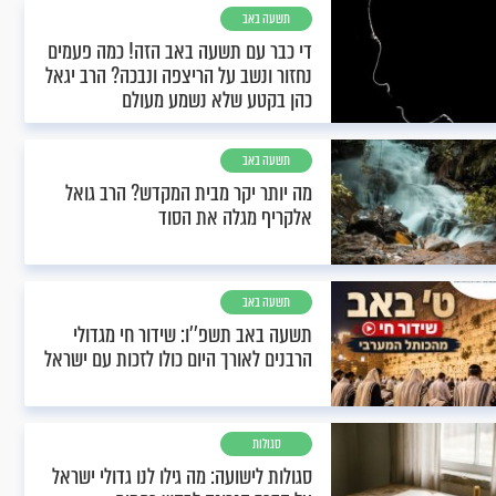
תשעה באב
די כבר עם תשעה באב הזה! כמה פעמים
נחזור ונשב על הריצפה ונבכה? הרב יגאל
כהן בקטע שלא נשמע מעולם
תשעה באב
מה יותר יקר מבית המקדש? הרב גואל
אלקריף מגלה את הסוד
תשעה באב
תשעה באב תשפ''ו: שידור חי מגדולי
הרבנים לאורך היום כולו לזכות עם ישראל
סגולות
סגולות לישועה: מה גילו לנו גדולי ישראל