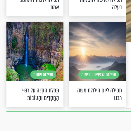
בעלה
אמת
תפילות לרפואה ובריאות
תפילות שונות
תפילה ליום הילולת משה
תְּפִלַּת הוֹדָיָה עַל רִבּוּי
רבנו
הַחֲסָדִים וְהַטּוֹבוֹת