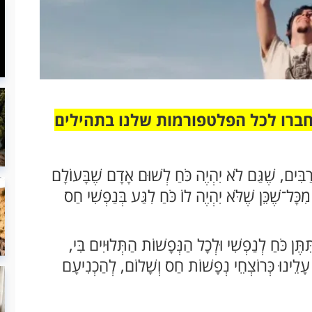
חברו לכל הפלטפורמות שלנו בתהילים
ָרַבִּים, שֶׁגַּם לֹא יִהְיֶה כֹּחַ לְשׁוּם אָדָם שֶׁבָּעוֹלָם
כָּל־שֶׁכֵּן שֶׁלֹּא יִהְיֶה לוֹ כֹּחַ לִגַּע בְּנַפְשִׁי חַס
ִּתֶּן כֹּחַ לְנַפְשִׁי וּלְכָל הַנְּפָשׁוֹת הַתְּלוּיִים בִּי,
ים עָלֵינוּ כְּרוֹצְחֵי נְפָשׁוֹת חַס וְשָׁלוֹם, לְהַכְנִיעָם