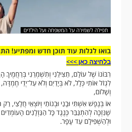
תפילה לשמירה על המשפחה ועל הילדים
בואו לגלות עוד תוכן חדש ומפתיע! הת
בלחיצה כאן >>>​
רִבּוֹנוֹ שֶׁל עוֹלָם, תַצִּילֵנִי וְתִשְׁמְרֵנִי בְּרַחֲמֶיךָ ה
לִגְזֹל אוֹתִי כְּלָל, לֹא בְּיָדַיִם וְלֹא עַל־יְדֵי חֶמְדָּה, מִ
וְשָׁלוֹם,
אוֹ בְּנֶפֶשׁ אִשְׁתִּי וּבָנַי וּבְנוֹתַי וְיוֹצְאֵי חֲלָצַי, רַק ת
שֶׁנִּזְכֶּה לְהִתְגַּבֵּר כְּנֶגֶד כָּל הַגַּזְלָנִים הָעוֹמְדִ
וּלְהַשְׁפִּילָם עַד עָפָר.