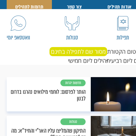
אודות תהילים
צור קשר
תרומות לתהילים
תפילות
סגולות
וואטסאפ יומי
טום הקטורת
מסור שם לתפילה בחינם
 ליום רביעי
תהילים ליום חמישי
חדשות יהדות
הותר לפרסום: לוחמי מילואים נהרגו בדרום
לבנון
סגולות
התיקון שהמליצו עליו האר"י והחיד"א: מה