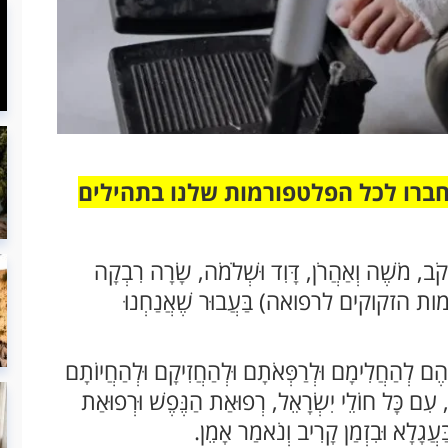
חברו לכל הפלטפורמות שלנו בתהילים
עֲקֹב, מֹשֶׁה וְאַהֲרֹן, דָּוִד וּשְׁלֹמֹה, שָׂרָה רִבְקָה
וּ (שמות הזקוקים לרפואה) בַּעֲבוּר שֶׁאֲנַחְנוּ
יהֶם לְהַחֲלִימָם וּלְרַפְּאֹתָם וּלְהַחֲזִיקָם וּלְהַחֲיוֹתָם
עִם כָּל חוֹלֵי יִשְׂרָאֵל, רְפוּאַת הַנֶּפֶשׁ וּרְפוּאַת
ַעֲגָלָא וּבִזְמַן קָרִיב וְנֹאמַר אָמֵן.