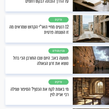
על הדרך הנכונה לבקש רחמים
צדיקים
12 רגעים מחיי האר"י הקדוש שמראים מה
זו השגחה פרטית
מגזין תהילים
תשעה באב: היום שבו החורבן הכי גדול
נושא את זרע הגאולה
צדיקים
מי באמת לקח את הכסף? הסיפור שגילה
רבי אריה לוין