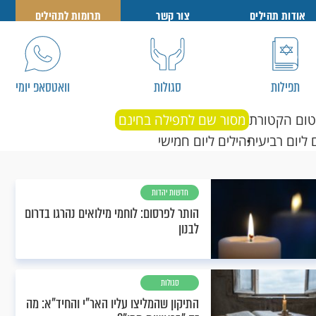
אודות תהילים
צור קשר
תרומות לתהילים
תפילות
סגולות
וואטסאפ יומי
טום הקטורת
מסור שם לתפילה בחינם
 ליום רביעי
תהילים ליום חמישי
חדשות יהדות
הותר לפרסום: לוחמי מילואים נהרגו בדרום
לבנון
סגולות
התיקון שהמליצו עליו האר"י והחיד"א: מה