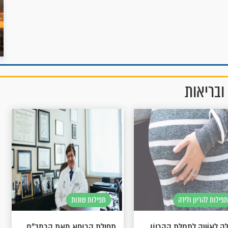
ובריאות
תפילות להריון ולידה
תפילות שונות
לָּה לְאִשָּׁה לִתְחִלַּת הַהֵרָיוֹן
תפילת הרופא מאת הרמב"ם