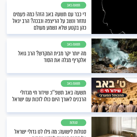
תשעה באב
די כבר עם תשעה באב הזה! כמה פעמים
נחזור ונשב על הריצפה ונבכה? הרב יגאל
כהן בקטע שלא נשמע מעולם
תשעה באב
מה יותר יקר מבית המקדש? הרב גואל
אלקריף מגלה את הסוד
תשעה באב
תשעה באב תשפ''ו: שידור חי מגדולי
הרבנים לאורך היום כולו לזכות עם ישראל
סגולות
סגולות לישועה: מה גילו לנו גדולי ישראל