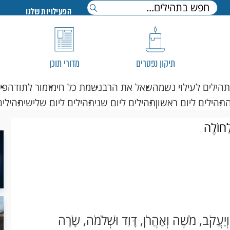
הפעילויות שלנו
תיקון נפטרים
מדורי תוכן
תהילים לעילוי נשמה
שאל את הרב
נשמת כל חי
מזמור לתודה
פי
תהילים ליום ראשון
תהילים ליום שני
תהילים ליום שלישי
תהילים
לַחוֹלֶה
ְיַעֲקֹב, מֹשֶׁה וְאַהֲרֹן, דָּוִד וּשְׁלֹמֹה, שָׂרָה