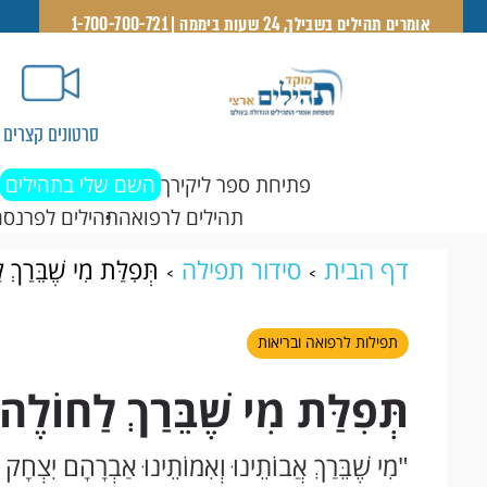
אומרים תהילים בשבילך, 24 שעות ביממה | 1-700-700-721
סרטונים קצרים
פתיחת ספר ליקירך
השם שלי בתהילים
תהילים לרפואה
תהילים לפרנסה
דף הבית
סידור תפילה
תְּפִלַּת מִי שֶׁבֵּרַךְ 
תפילות לרפואה ובריאות
תְּפִלַּת מִי שֶׁבֵּרַךְ לַחוֹלֶה
"מִי שֶׁבֵּרַךְ אֲבוֹתֵינוּ וְאִמוֹתֵינוּ אַבְרָהָם יִצְחָק ו