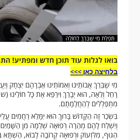
תְּפִלַּת מִי שֶׁבֵּרַךְ לַחוֹלֶה
בואו לגלות עוד תוכן חדש ומפתיע! הת
בלחיצה כאן >>>​
מִי שֶׁבֵּרַךְ אֲבוֹתֵינוּ וְאִמוֹתֵינוּ אַבְרָהָם יִצְחָק וְיַ
רָחֵל וְלֵאָה, הוּא יְבָרֵךְ וִירַפֵּא אֶת כָּל חוֹלֵינ
מִתְפַּלְלִים לְהַחֲלָמָתָם.
בִּשְׂכַר זֶה הַקָּדוֹשׁ בָּרוּךְ הוּא יִמָּלֵא רַחֲמִים עֲלֵ
וְיִשְׁלַח לָהֶם מְהֵרָה רְפוּאָה שְׁלֵמָה מִן הַשָּׁמַיִם, 
הַגּוּף, מִלִּזְעוֹק וּרְפוּאָה קְרוֹבָה לָבוֹא, הַשְׁתָּא בּ