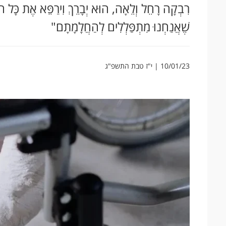
רִבְקָה רָחֵל וְלֵאָה, הוּא יְבָרֵךְ וִירַפֵּא אֶת כ
שֶׁאֲנַחְנוּ מִתְפַּלְלִים לְהַחֲלָמָתָם"
10/01/23 | י"ז טבת התשפ"ג