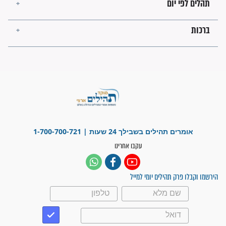
פציעת הראש של החייל הפכה
לנס רפואי בזכות...
"משהו בתוכי ידע שההריון הזה
זקוק לתפילות": סיפור ישועה
מדהים בזכות התפילות מדי יום
"אשמח שתודיעו למתפללים
עלינו שהקב"ה שמע לתפילות
וחתמתי על חוזה עבודה אחרי
שנתיים של חיפוש!"
"לא להתייאש חס ושלום, גם