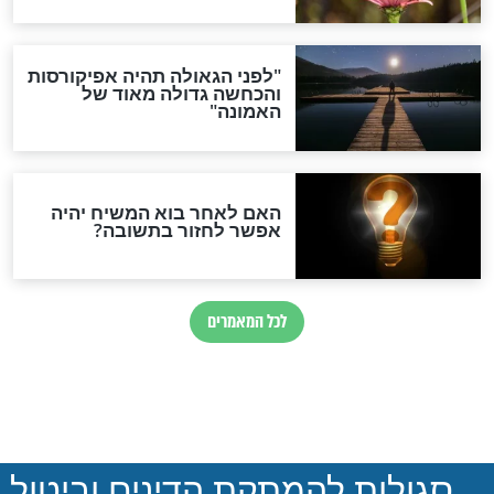
חדשות יהדות
הותר לפרסום: לוחמי מילואים
נהרגו בדרום לבנון
ההסכם החשאי של טראמפ
ואיראן: בלי שקיפות ועם הרבה
סימני שאלה
המסמך האבוד שנחשף
במרתפי מוסקבה: כתב היד
הנדיר של הרשב"ם התגלה