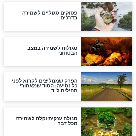
לכל המאמרים
מיסטיקה וקבלה
הרב שמואל אליהו: זה המפתח
לגאולה
זהו החוק הקוסמי שמחייב את
חורבנה של איראן לפי ספר
הזוהר הקדוש