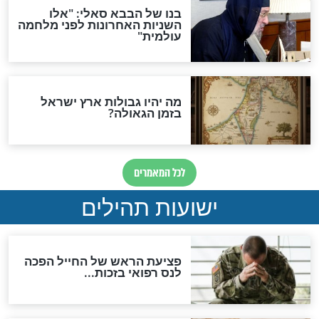
לכל המאמרים
ות להמתקת הדינים וביטול
גזרות
סגולת ע"ב שמות הקודש