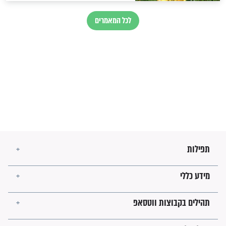
בנו של הבבא סאלי: "אלו
השניות האחרונות לפני מלחמה
עולמית"
מה יהיו גבולות ארץ ישראל
בזמן הגאולה?
לכל המאמרים
ישועות תהילים