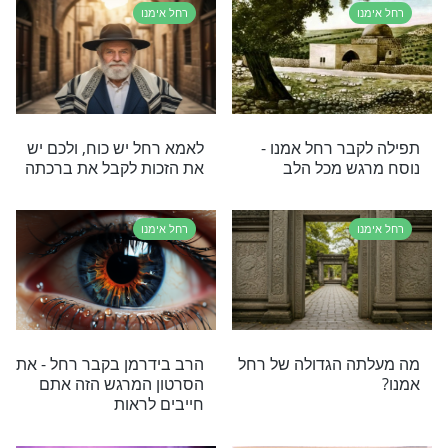
ברשת מראה דמות של אישה מתפללת בשמים, ממש
נו - מה דעתכם?
רחל אימנו
 על רחל אמנו
"הבה לי בנים, ואם אין –
ייחודית - אל
מתה אנוכי": חייה ומותה של
רחל אמנו ע"פ מדרשי חז"ל