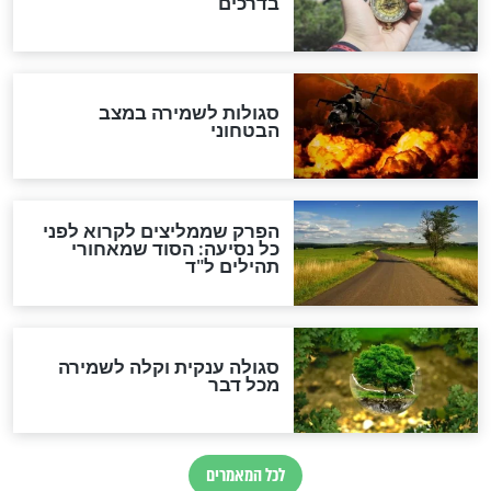
מיסטיקה וקבלה
הרב שמואל אליהו: זה המפתח
לגאולה
זהו החוק הקוסמי שמחייב את
חורבנה של איראן לפי ספר
הזוהר הקדוש
בנו של הבבא סאלי: "אלו
השניות האחרונות לפני מלחמה
עולמית"