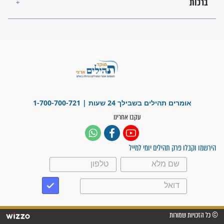
"משהו בתוכי ידע שההריון הזה
זקוק לתפילות": סיפור ישועה
מדהים בזכות התפילות מדי יום
"אשמח שתודיעו למתפללים
עלינו שהקב"ה שמע לתפילות
וחתמתי על חוזה עבודה אחרי
שנתיים של חיפוש!"
"לא להתייאש חס ושלום, גם
אם הזיווג עוד לא מגיע"