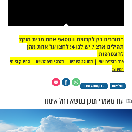
This is a modal window.
יתן לטעון את המדיה, או מכיוון שהרשת או
רת כשלו או מכיוון שהפורמט אינו נתמך.
 רק לקבוצת ווטסאפ אחת מבית מוקד
תהילים ארצי? יש לנו 4! לחצו על אחת מהן