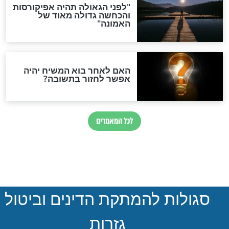
הותר לפרסום: לוחמי מילואים
נהרגו בדרום לבנון
ההסכם החשאי של טראמפ
ואיראן: בלי שקיפות ועם הרבה
סימני שאלה
המסמך האבוד שנחשף
במרתפי מוסקבה: כתב היד
הנדיר של הרשב"ם התגלה