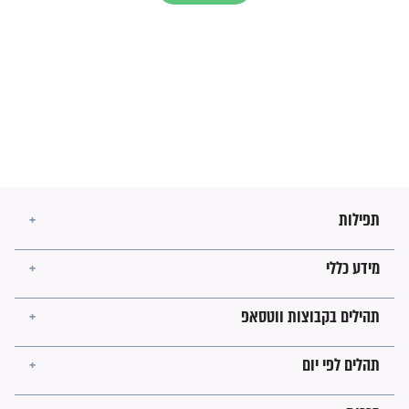
מה יהיו גבולות ארץ ישראל
בזמן הגאולה?
לכל המאמרים
ישועות תהילים
פציעת הראש של החייל הפכה
לנס רפואי בזכות...